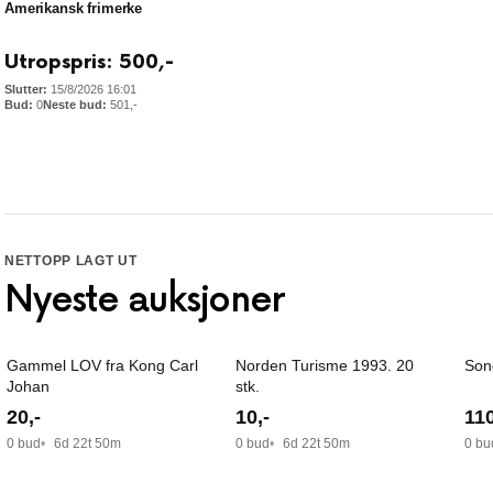
Amerikansk frimerke
Utropspris:
500
,-
15/8/2026 16:01
0
501
,-
NETTOPP LAGT UT
Nyeste auksjoner
Gammel LOV fra Kong Carl
Norden Turisme 1993. 20
Son
Johan
stk.
20
,-
10
,-
11
0 bud
6d 22t 50m
0 bud
6d 22t 50m
0 bu