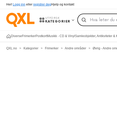
Hei!
Logg inn
eller
registrer deg
Hjelp og kontakt
UTFORSK
KATEGORIER
Diverse
Frimerker
Postkort
Musikk - CD & Vinyl
Samleobjekter, Antikviteter &
QXL.no
>
Kategorier
>
Frimerker
>
Andre områder
>
Øvrig - Andre om