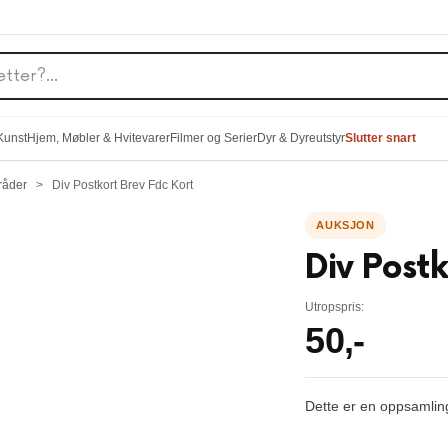
 Kunst
Hjem, Møbler & Hvitevarer
Filmer og Serier
Dyr & Dyreutstyr
Slutter snart
råder
>
Div Postkort Brev Fdc Kort
Div Postk
Utropspris:
50
,-
Dette er en oppsamlin