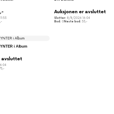
5
,-
Auksjonen er avsluttet
11:53
8/8/2026 16:04
6
,-
0
55
,-
YNTER i Album
 avsluttet
6:04
75
,-