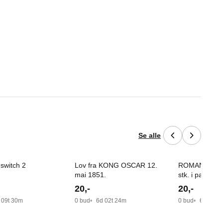
Se alle
 switch 2
Lov fra KONG OSCAR 12.
ROMANTIC ko
mai 1851.
stk. i pakken. 
porto.
20
,-
20
,-
 09t 30m
0 bud
6d 02t 24m
0 bud
6d 02t 