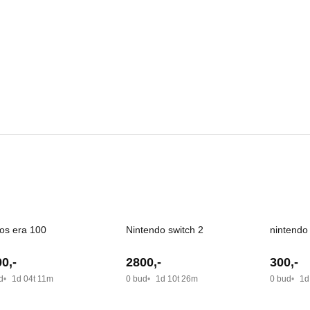
os era 100
Nintendo switch 2
nintendo
00
,-
2800
,-
300
,-
d
1d 04t 11m
0 bud
1d 10t 26m
0 bud
1d