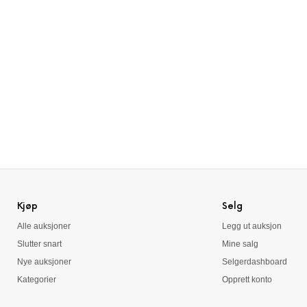
Kjøp
Selg
Alle auksjoner
Legg ut auksjon
Slutter snart
Mine salg
Nye auksjoner
Selgerdashboard
Kategorier
Opprett konto