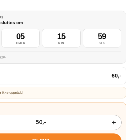
US
sluttes om
05
15
58
TIMER
MIN
SEK
6:04
60
,-
r ikke oppnådd