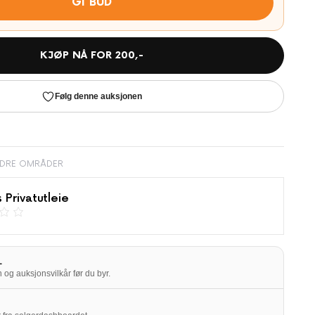
GI BUD
KJØP NÅ FOR
200
,-
Følg denne auksjonen
NDRE OMRÅDER
 Privatutleie
L
 og auksjonsvilkår før du byr.