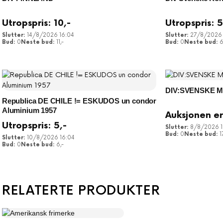
Utropspris:
10
,-
Utropspris:
14/8/2026 16:04
27/8/2026 
0
11
,-
0
DIV:SVENSKE M
Republica DE CHILE != ESKUDOS un condor
Aluminium 1957
Auksjonen er
Utropspris:
5
,-
8/8/2026 1
0
1
10/8/2026 16:04
0
6
,-
RELATERTE PRODUKTER