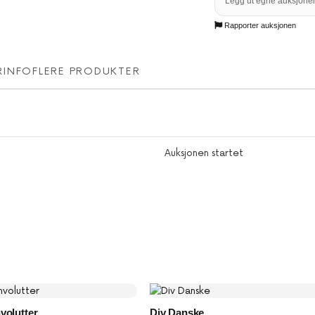
Legg ut egne auksjoner
Rapporter auksjonen
RINFO
FLERE PRODUKTER
Auksjonen startet
volutter
Div Danske