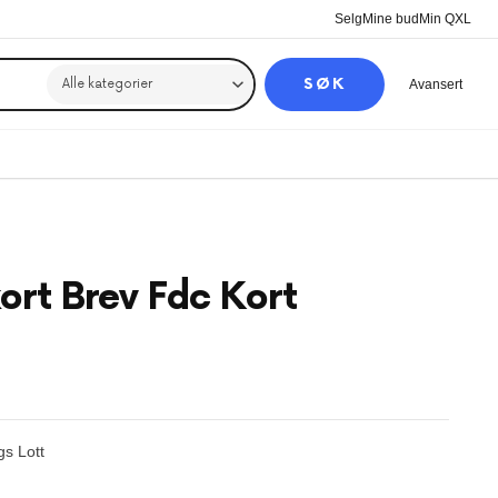
Selg
Mine bud
Min QXL
SØK
Avansert
ort Brev Fdc Kort
gs Lott