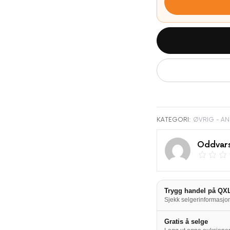
KATEGORI:
ØVRIG - A
Oddvars
Trygg handel på QX
Sjekk selgerinformasjon
Gratis å selge