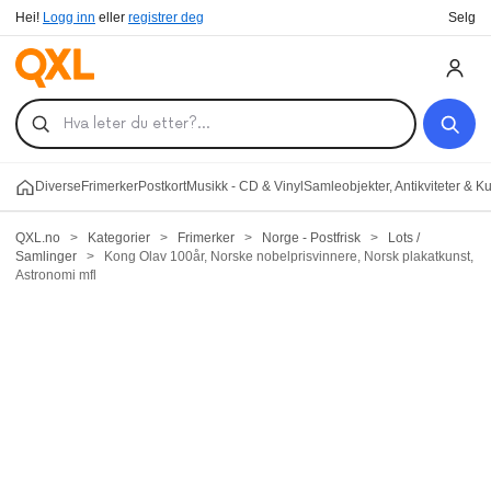
Hei!
Logg inn
eller
registrer deg
Selg
Diverse
Frimerker
Postkort
Musikk - CD & Vinyl
Samleobjekter, Antikviteter & K
QXL.no
>
Kategorier
>
Frimerker
>
Norge - Postfrisk
>
Lots /
Samlinger
>
Kong Olav 100år, Norske nobelprisvinnere, Norsk plakatkunst,
Astronomi mfl