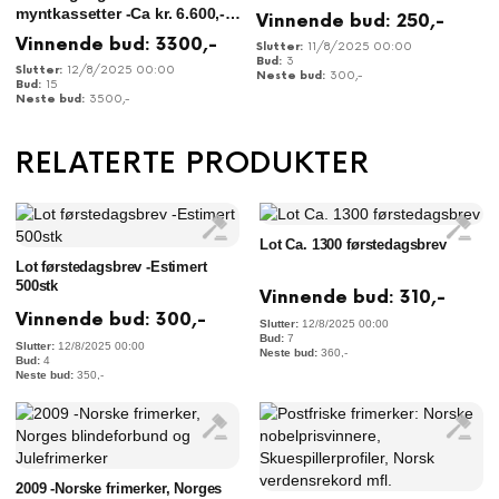
myntkassetter -Ca kr. 6.600,-
Vinnende bud:
250
,-
pålydende verdi
Vinnende bud:
3300
,-
11/8/2025 00:00
3
12/8/2025 00:00
300
,-
15
3500
,-
RELATERTE PRODUKTER
Lot Ca. 1300 førstedagsbrev
Lot førstedagsbrev -Estimert
500stk
Vinnende bud:
310
,-
Vinnende bud:
300
,-
12/8/2025 00:00
7
12/8/2025 00:00
360
,-
4
350
,-
2009 -Norske frimerker, Norges