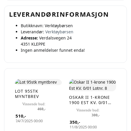
LEVERANDØRINFORMASJON
Butikknavn:
Verktøybørsen
Leverandør:
Verktøybørsen
Adresse:
Verdalsvegen 24
4351 KLEPPE
Ingen anmeldelser funnet enda!
LOT 95STK
MYNTBREV
OSKAR II 1-KRONE
1900 EST KV. 0/01
Vinnende bud:
LOTNR. 8
460
,-
Vinnende bud:
510
,-
300
,-
24/7/2025 00:00
350
,-
11/8/2025 00:00