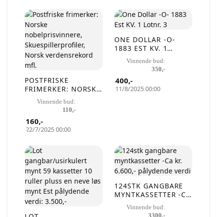
Selg smartere – helt
gratis på QXL.no
På QXL.no kan du selge helt gratis – uten
ONE DOLLAR -O-
1883 EST KV. 1
skjulte kostnader eller provisjon. Opprett
LOTNR. 3
Vinnende bud:
konto, legg ut auksjoner og nå kjøpere som
350
,-
faktisk er interessert.
POSTFRISKE
400
,-
FRIMERKER: NORSKE
11/8/2025 00:00
NOBELPRISVINNERE,
Registrer konto
Vinnende bud:
SKUESPILLERPROFILE
110
,-
R, NORSK
160
,-
VERDENSREKORD
eller
Logg inn
22/7/2025 00:00
MFL.
Opprett en konto på få sekunder og legg ut dine første
auksjoner i dag. Ingen gebyrer. Ingen provisjon. Bare ekte
kjøpere.
124STK GANGBARE
MYNTKASSETTER -CA
Lukk vinduet
KR. 6.600,-
Vinnende bud:
PÅLYDENDE VERDI
LOT
3300
,-