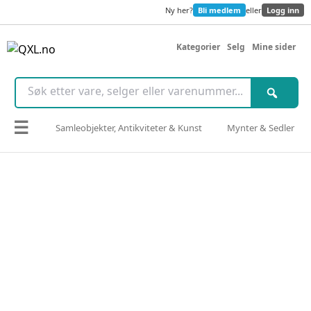
Ny her?
Bli medlem
eller
Logg inn
Kategorier
Selg
Mine sider
☰
Samleobjekter, Antikviteter & Kunst
Mynter & Sedler