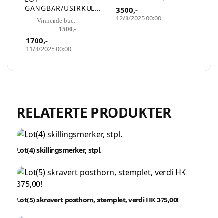
GANGBAR/USIRKULE
3500
,-
RT MYNT 59
12/8/2025 00:00
Vinnende bud:
KASSETTER 10
1500
,-
RULLER PLUSS EN
1700
,-
NEVE LØS MYNT EST
11/8/2025 00:00
PÅLYDENDE VERDI:
3.500,-
RELATERTE PRODUKTER
Lot(4) skillingsmerker, stpl.
Lot(5) skravert posthorn, stemplet, verdi HK 375,00!