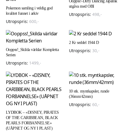
Ooppss!-Dirty Dancing Japansk
utgåva med OBI
Pokemon samling i veldig god
kvalitet funnet i arkiv
Utropspris:
498
,-
Utropspris:
600
,-
2 Kr seddel 1944 D
Ooppss!_Skilda världar Kompletta
Utropspris:
30
,-
Serien
Utropspris:
1499
,-
10 stk. myntkapsler, runde
(36mm/42mm)
Utropspris:
60
,-
LYDBOK – «DISNEY, PIRATES
OF THE CARIBBEAN, BLACK
PEARLS FORBANNELSE»
(UÅPNET OG NY I PLAST)