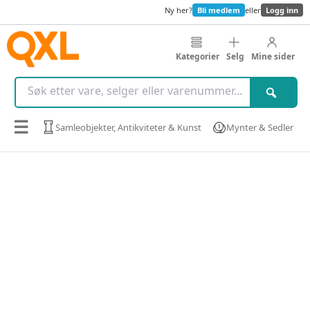
Ny her?
Bli medlem
eller
Logg inn
Kategorier
Selg
Mine sider
☰
Samleobjekter, Antikviteter & Kunst
Mynter & Sedler