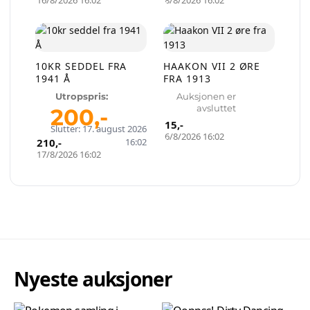
16/8/2026 16:02
8/8/2026 16:02
10KR SEDDEL FRA
HAAKON VII 2 ØRE
1941 Å
FRA 1913
Utropspris:
Auksjonen er
avsluttet
200
,-
15
,-
Slutter: 17. august 2026
6/8/2026 16:02
210
,-
16:02
17/8/2026 16:02
Nyeste auksjoner