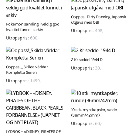
Ooppss!-Dirty Dancing Japansk
utgåva med OBI
Pokemon samling i veldig god
kvalitet funnet i arkiv
Utropspris:
498
,-
Utropspris:
600
,-
2 Kr seddel 1944 D
Ooppss!_Skilda världar
Utropspris:
30
,-
Kompletta Serien
Utropspris:
1499
,-
10 stk. myntkapsler, runde
(36mm/42mm)
Utropspris:
60
,-
LYDBOK – «DISNEY, PIRATES OF