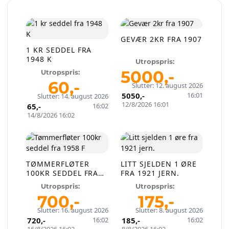
konto, legg ut auksjoner og nå kjøpere som
faktisk er interessert.
GEVÆR 2KR FRA 1907
Registrer konto
1 KR SEDDEL FRA
1948 K
Utropspris:
5000
,-
Utropspris:
eller
Logg inn
60
,-
Slutter: 12. august 2026
5050
,-
16:01
Slutter: 14. august 2026
Opprett en konto på få sekunder og legg ut dine første
12/8/2026 16:01
65
,-
16:02
auksjoner i dag. Ingen gebyrer. Ingen provisjon. Bare ekte
14/8/2026 16:02
kjøpere.
Lukk vinduet
TØMMERFLØTER
LITT SJELDEN 1 ØRE
100KR SEDDEL FRA
FRA 1921 JERN.
1958 F
Utropspris:
Utropspris:
700
,-
175
,-
Slutter: 16. august 2026
Slutter: 8. august 2026
720
,-
16:02
185
,-
16:02