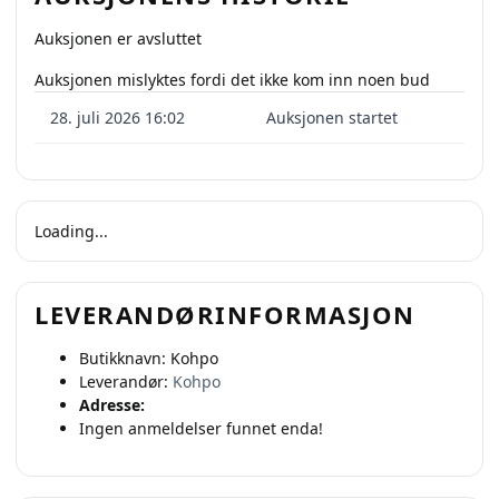
Auksjonen er avsluttet
Auksjonen mislyktes fordi det ikke kom inn noen bud
28. juli 2026 16:02
Auksjonen startet
Loading...
LEVERANDØRINFORMASJON
Butikknavn:
Kohpo
Selg smartere – helt
Leverandør:
Kohpo
gratis på QXL.no
Adresse:
Ingen anmeldelser funnet enda!
På QXL.no kan du selge helt gratis – uten
skjulte kostnader eller provisjon. Opprett