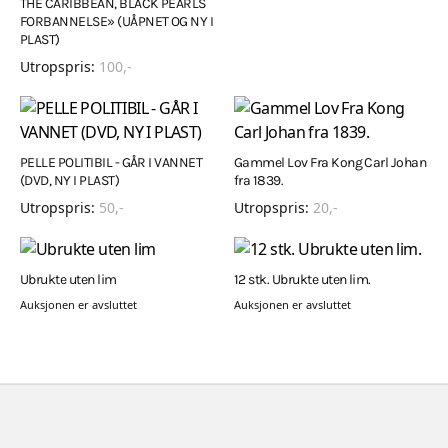
THE CARIBBEAN, BLACK PEARLS
FORBANNELSE» (UÅPNET OG NY I
PLAST)
Utropspris:
100
,-
PELLE POLITIBIL - GÅR I VANNET
Gammel Lov Fra Kong Carl Johan
(DVD, NY I PLAST)
fra 1839.
Utropspris:
50
,-
Utropspris:
20
,-
Ubrukte uten lim
12 stk. Ubrukte uten lim.
Auksjonen er avsluttet
Auksjonen er avsluttet