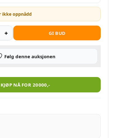
r ikke oppnådd
GI BUD
Følg denne auksjonen
Then Die” (2025) antall
KJØP NÅ FOR
20000
,-