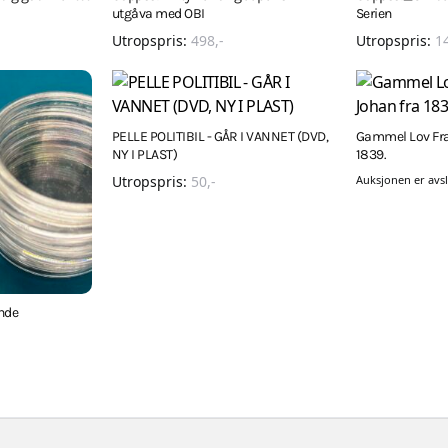
utgåva med OBI
Serien
Utropspris:
498
,-
Utropspris:
1
PELLE POLITIBIL - GÅR I VANNET (DVD,
Gammel Lov Fra
NY I PLAST)
1839.
Utropspris:
50
,-
Auksjonen er avsl
unde