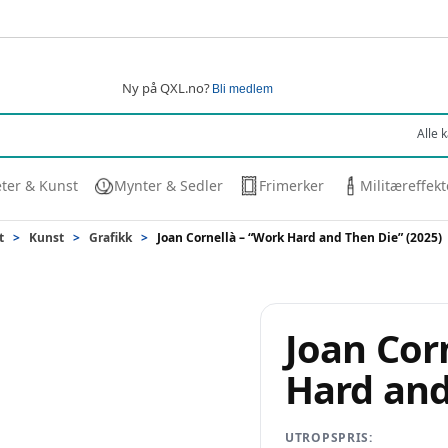
Ny på QXL.no?
Bli medlem
eter & Kunst
Mynter & Sedler
Frimerker
Militæreffekt
t
>
Kunst
>
Grafikk
>
Joan Cornellà – “Work Hard and Then Die” (2025)
Joan Cor
Hard and
UTROPSPRIS: