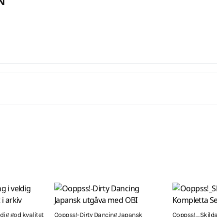
N
ig god kvalitet
Ooppss!-Dirty Dancing Japansk
Ooppss!_Skilda