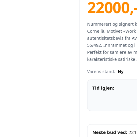
22000
,
Nummerert og signert k
Cornellà. Motivet «Wor
autentisitetsbevis fra A
55/492. Innrammet og i 
Perfekt for samlere av 
karakteristiske satiriske s
Varens stand:
Ny
Tid igjen:
Neste bud ved:
221