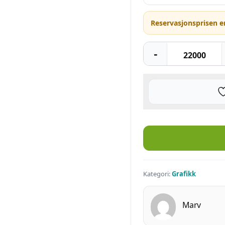
Reservasjonsprisen e
Joan Cornellà – “Work Hard and 
Kategori:
Grafikk
Marv