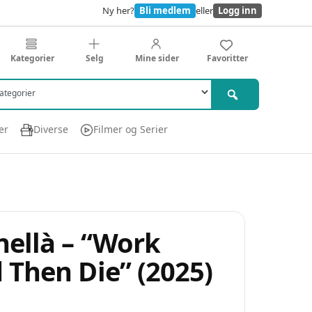
Ny her?
Bli medlem
eller
Logg inn
Kategorier
Selg
Mine sider
Favoritter
er
Diverse
Filmer og Serier
nellà – “Work
 Then Die” (2025)