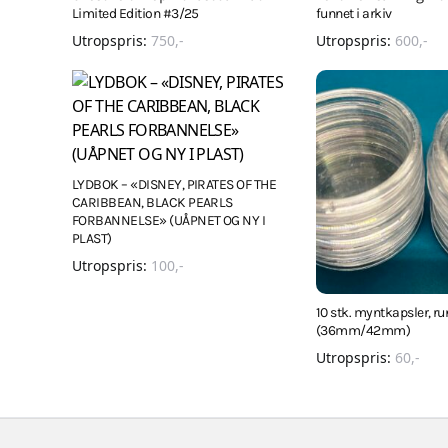
Limited Edition #3/25
funnet i arkiv
Utropspris:
750
,-
Utropspris:
600
,-
LYDBOK – «DISNEY, PIRATES OF THE
CARIBBEAN, BLACK PEARLS
FORBANNELSE» (UÅPNET OG NY I
PLAST)
Utropspris:
100
,-
10 stk. myntkapsler, r
(36mm/42mm)
Utropspris:
60
,-