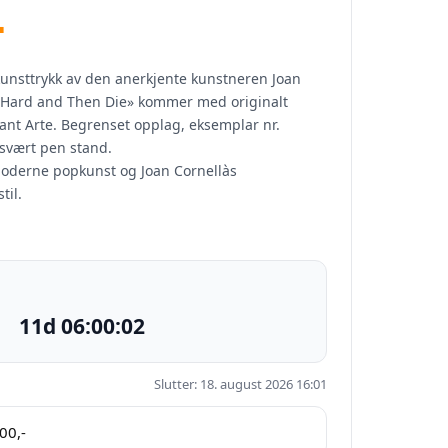
-
unsttrykk av den anerkjente kunstneren Joan
k Hard and Then Die» kommer med originalt
vant Arte. Begrenset opplag, eksemplar nr.
svært pen stand.
moderne popkunst og Joan Cornellàs
til.
11d 06:00:01
Slutter: 18. august 2026 16:01
00
,-