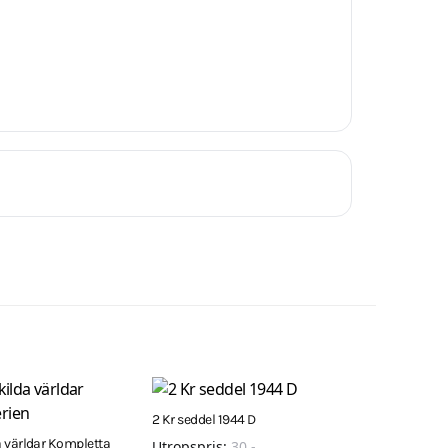
2 Kr seddel 1944 D
 världar Kompletta
Utropspris:
30
,-