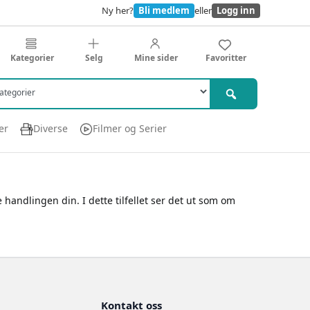
Ny her?
Bli medlem
eller
Logg inn
Kategorier
Selg
Mine sider
Favoritter
er
Diverse
Filmer og Serier
 handlingen din. I dette tilfellet ser det ut som om
Kontakt oss