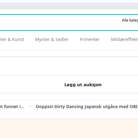
eter & Kunst
Mynter & Sedler
Frimerker
Militæreffekt
Legg ut auksjon
…
•
Ooppss!-Dirty Dancing Japansk utgåva med OBI
•
Saman