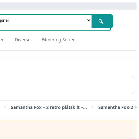
er
Diverse
Filmer og Serier
tha Fox – 2 retro plåtskilt –…
•
Samantha Fox-2 retro plåtskilt