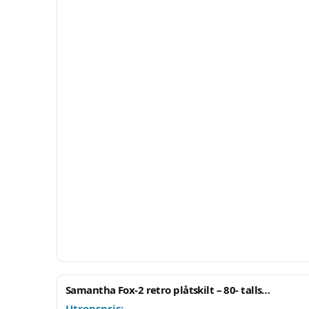
Oppr
Samantha Fox-2 retro plåtskilt – 80- talls…
Utropspris: