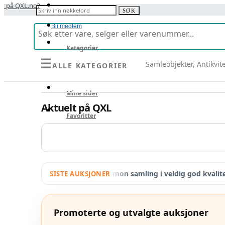
y på QXL.no?
Søk etter:
SØK
Bli medlem
Kategorier
☰
Samleobjekter, Antikvit
ALLE KATEGORIER
Selg
Mine sider
Aktuelt på QXL
Favoritter
 – Limited…
•
Pokemon samling i veldig god kvalitet funnet i
SISTE AUKSJONER
Promoterte og utvalgte auksjoner