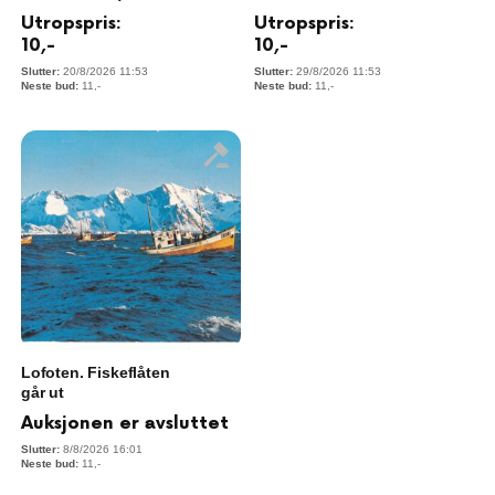
Utropspris:
Utropspris:
10
,-
10
,-
20/8/2026 11:53
29/8/2026 11:53
11
,-
11
,-
Lofoten. Fiskeflåten
går ut
Auksjonen er avsluttet
8/8/2026 16:01
11
,-