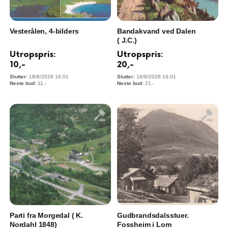
Vesterålen, 4-bilders
Bandakvand ved Dalen
( J.C.)
Utropspris:
Utropspris:
10
,-
20
,-
18/8/2026 16:01
18/8/2026 16:01
11
,-
21
,-
Parti fra Morgedal ( K.
Gudbrandsdalsstuer.
Nordahl 1848)
Fossheim i Lom