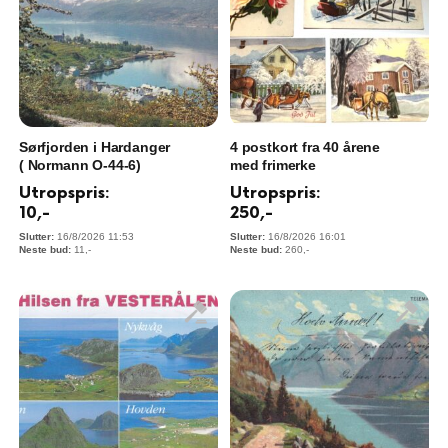
Sørfjorden i Hardanger
4 postkort fra 40 årene
( Normann O-44-6)
med frimerke
Utropspris:
Utropspris:
10
,-
250
,-
16/8/2026 11:53
16/8/2026 16:01
11
,-
260
,-