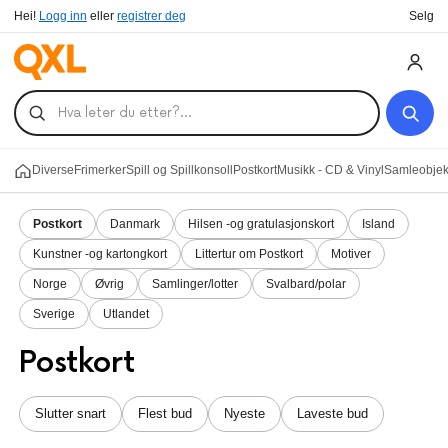
Hei!
Logg inn
eller
registrer deg
Selg
Diverse
Frimerker
Spill og Spillkonsoll
Postkort
Musikk - CD & Vinyl
Samleobjekt
Postkort
Danmark
Hilsen -og gratulasjonskort
Island
Kunstner -og kartongkort
Littertur om Postkort
Motiver
Norge
Øvrig
Samlinger/lotter
Svalbard/polar
Sverige
Utlandet
Postkort
Slutter snart
Flest bud
Nyeste
Laveste bud