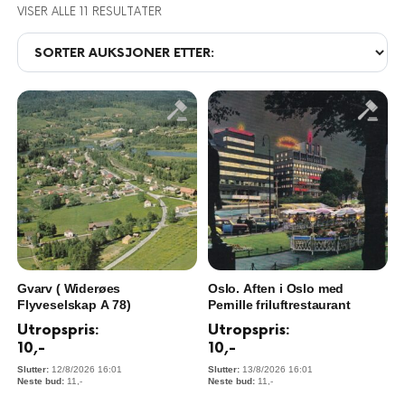
VISER ALLE 11 RESULTATER
Gvarv ( Widerøes
Oslo. Aften i Oslo med
Flyveselskap A 78)
Pernille friluftrestaurant
Utropspris:
Utropspris:
10
,-
10
,-
12/8/2026 16:01
13/8/2026 16:01
11
,-
11
,-