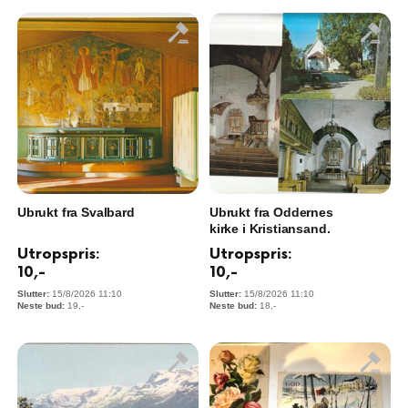
Ubrukt fra Svalbard
Ubrukt fra Oddernes
kirke i Kristiansand.
Utropspris:
Utropspris:
10
,-
10
,-
15/8/2026 11:10
15/8/2026 11:10
19
,-
18
,-