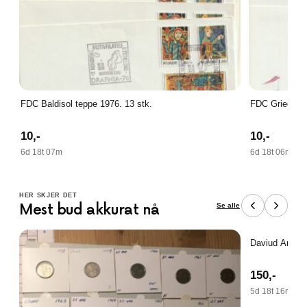
FDC Baldisol teppe 1976. 13 stk.
FDC Grieg 199
10
,-
10
,-
6d 18t 07m
6d 18t 06m
HER SKJER DET
Se alle
Mest bud akkurat nå
Daviud Anders
150
,-
5d 18t 16m