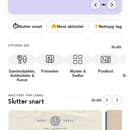
⏱
Slutter snart
Mest aktivitet
Nettopp lagt ut
UTFORSK QXL
Se alle
Samleobjekter,
Frimerker
Mynter &
Postkort
Kl
Antikviteter &
Sedler
Smy
Kunst
O
IKKE VENT FOR LENGE
Se alle
Slutter snart