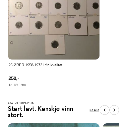
25 ØRER 1958-1973 i fin kvalitet
250
,-
1d 18t 19m
LAV UTROPSPRIS
Start lavt. Kanskje vinn
Se alle
stort.