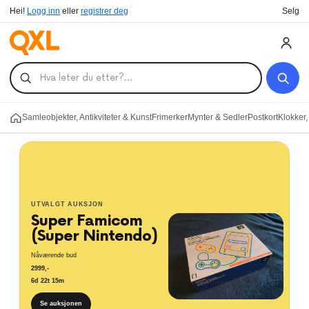
Hei!
Logg inn
eller
registrer deg
Selg
Samleobjekter, Antikviteter & Kunst
Frimerker
Mynter & Sedler
Postkort
Klokker
UTVALGT AUKSJON
Pokemon samling
i veldig god
kvalitet funnet i…
Nåværende bud
800
,-
4d 22t 15m