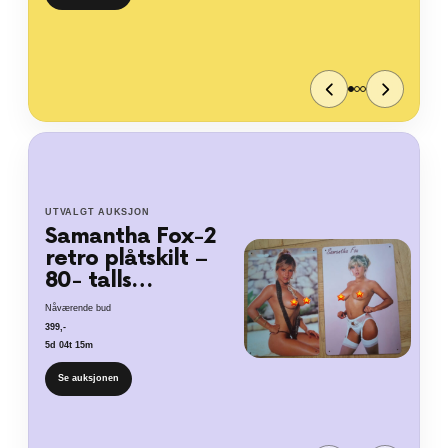
Se auksjonen
UTVALGT AUKSJON
Samantha Fox-2
retro plåtskilt –
80- talls…
Nåværende bud
399
,-
5d 04t 15m
Se auksjonen