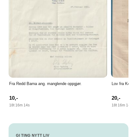
Fra Redd Barna ang. manglende oppgjør.
Lov fra Kong 
10
,-
20
,-
18t 16m 13s
18t 16m 13s
GI TING NYTT LIV