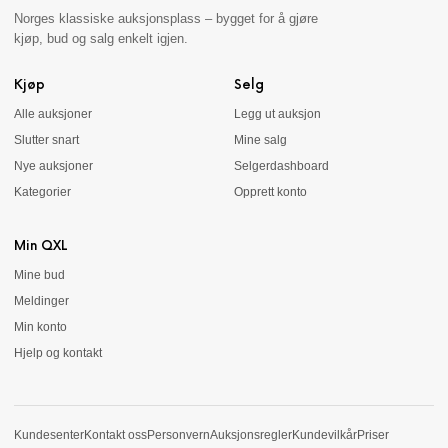
Norges klassiske auksjonsplass – bygget for å gjøre
kjøp, bud og salg enkelt igjen.
Kjøp
Selg
Alle auksjoner
Legg ut auksjon
Slutter snart
Mine salg
Nye auksjoner
Selgerdashboard
Kategorier
Opprett konto
Min QXL
Mine bud
Meldinger
Min konto
Hjelp og kontakt
Kundesenter
Kontakt oss
Personvern
Auksjonsregler
Kundevilkår
Priser