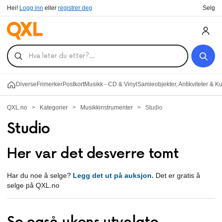
Hei!
Logg inn
eller
registrer deg
Selg
Diverse
Frimerker
Postkort
Musikk - CD & Vinyl
Samleobjekter, Antikviteter & K
QXL.no
>
Kategorier
>
Musikkinstrumenter
>
Studio
Studio
Her var det desverre tomt
Har du noe å selge?
Legg det ut på auksjon.
Det er gratis å
selge på QXL.no