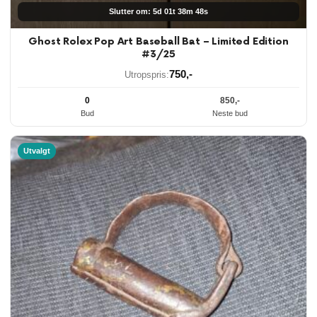
Slutter om: 5d 01t 38m 48s
Ghost Rolex Pop Art Baseball Bat – Limited Edition
#3/25
750
,-
Utropspris:
0
850
,-
Bud
Neste bud
Utvalgt