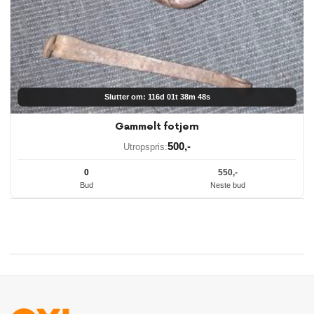
Slutter om: 116d 01t 38m 48s
Gammelt fotjern
500
,-
Utropspris:
0
550
,-
Bud
Neste bud