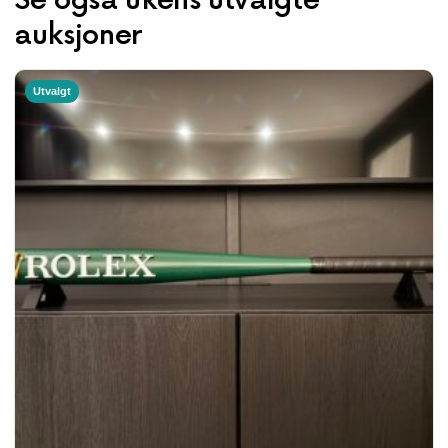
Se også ukens utvalgte
auksjoner
Utvalgt