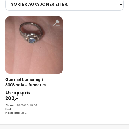
Gammel barnering i
830S sølv – funnet med
metalldetektor (1940–
Utropspris:
60)
200
,-
9/8/2026 16:04
0
250
,-