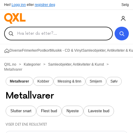
Hei!
Logg inn
eller
registrer deg
Selg
Diverse
Frimerker
Postkort
Musikk - CD & Vinyl
Samleobjekter, Antikviteter & K
QXL.no
>
Kategorier
>
Samleobjekter, Antikviteter & Kunst
>
Metallvarer
Metallvarer
Kobber
Messing & tinn
Smijern
Sølv
Metallvarer
Slutter snart
Flest bud
Nyeste
Laveste bud
VISER DET ENE RESULTATET