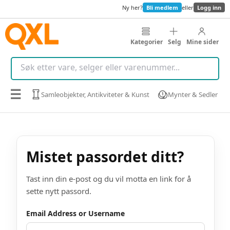
Ny her?
Bli medlem
eller
Logg inn
Kategorier
Selg
Mine sider
☰
Samleobjekter, Antikviteter & Kunst
Mynter & Sedler
Mistet passordet ditt?
Tast inn din e-post og du vil motta en link for å
sette nytt passord.
Email Address or Username