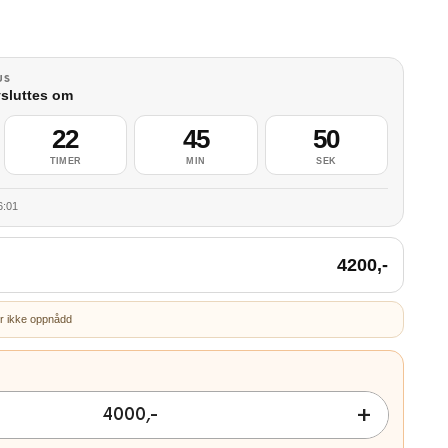
US
sluttes om
22
45
50
TIMER
MIN
SEK
6:01
4200
,-
r ikke oppnådd