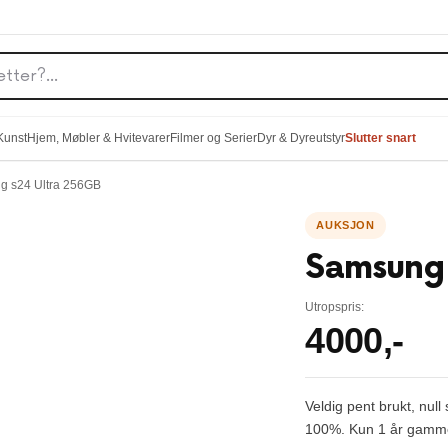
 Kunst
Hjem, Møbler & Hvitevarer
Filmer og Serier
Dyr & Dyreutstyr
Slutter snart
g s24 Ultra 256GB
Samsung 
Utropspris:
4000
,-
Veldig pent brukt, nul
100%. Kun 1 år gamm