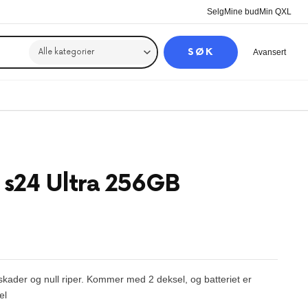
Selg
Mine bud
Min QXL
SØK
Avansert
s24 Ultra 256GB
l skader og null riper. Kommer med 2 deksel, og batteriet er
el