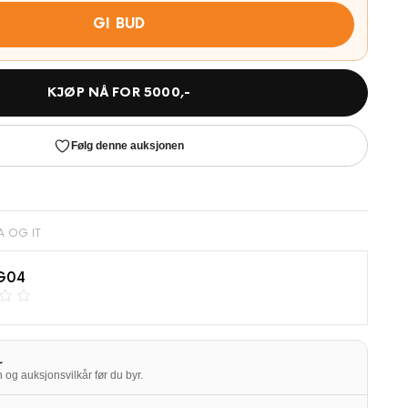
GI BUD
KJØP NÅ FOR
5000
,-
Følg denne auksjonen
A OG IT
G04
L
 og auksjonsvilkår før du byr.