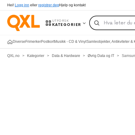
Hei!
Logg inn
eller
registrer deg
Hjelp og kontakt
UTFORSK
KATEGORIER
Diverse
Frimerker
Postkort
Musikk - CD & Vinyl
Samleobjekter, Antikviteter &
QXL.no
>
Kategorier
>
Data & Hardware
>
Øvrig Data og IT
>
Samsun