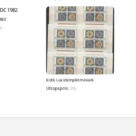
982
0
,-
6 stk. Lux stemplet miniark
Utropspris:
20
,-