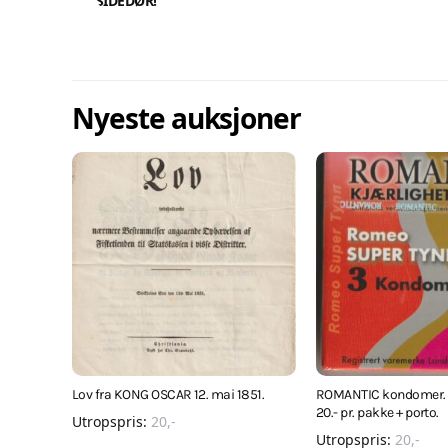
SIDEDØR!
Nyeste auksjoner
Lov fra KONG OSCAR 12. mai 1851.
ROMANTIC kondomer. 3.
20.- pr. pakke + porto.
Utropspris:
20
,-
Utropspris:
20
,-