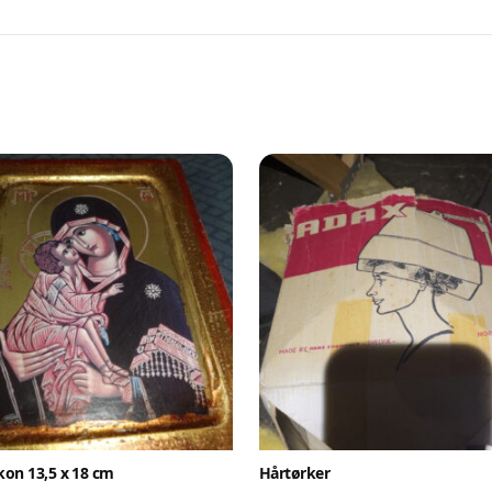
lg smartere – helt gratis på QXL
QXL.no kan du selge helt gratis – uten skjulte kostnader e
ovisjon. Opprett konto, legg ut auksjoner og nå kjøpere 
faktisk er interessert.
Registrer konto
eller
Logg inn
tt en konto på få sekunder og legg ut dine første auksjoner i dag. Ingen ge
Ingen provisjon. Bare ekte kjøpere.
Lukk vinduet
ikon 13,5 x 18 cm
Hårtørker