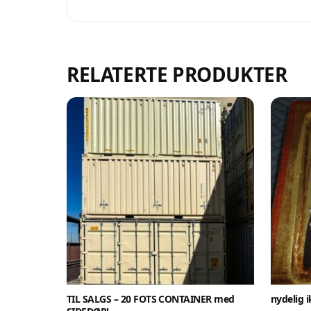
Se
På 
pr
RELATERTE PRODUKTER
Oppre
TIL SALGS – 20 FOTS CONTAINER med
nydelig 