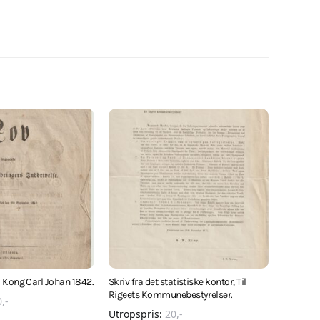
 Kong Carl Johan 1842.
Skriv fra det statistiske kontor, Til
Rigeets Kommunebestyrelser.
0
,-
Utropspris:
20
,-