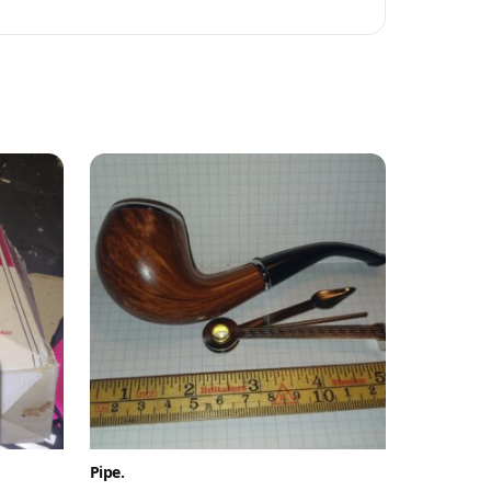
.no
ller
som
byrer.
Pipe.