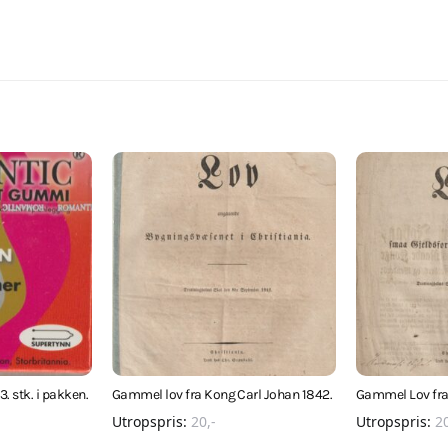
 stk. i pakken.
Gammel lov fra Kong Carl Johan 1842.
Gammel Lov fra
Utropspris:
20
,-
Utropspris:
2