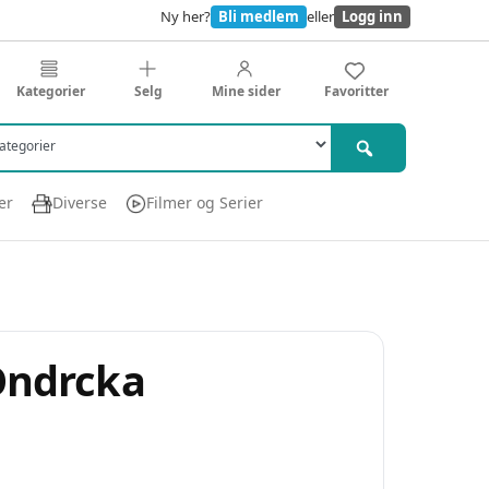
Ny her?
Bli medlem
eller
Logg inn
Kategorier
Selg
Mine sider
Favoritter
er
Diverse
Filmer og Serier
 Ondrcka