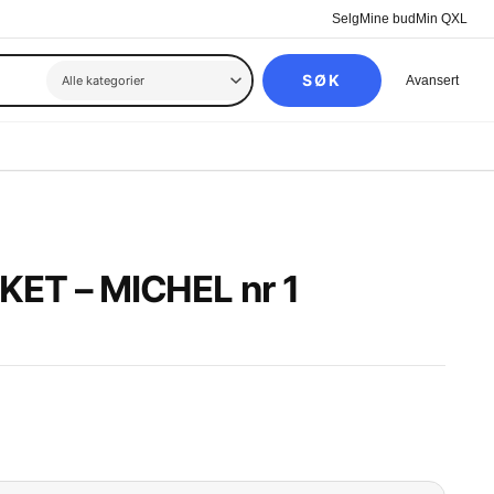
Selg
Mine bud
Min QXL
SØK
Avansert
KET – MICHEL nr 1