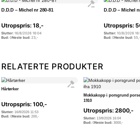
D.D.D – Michel nr 280-81
D.D.D – Michel n
Utropspris:
18
,-
Utropspris:
5
16/8/2026 16:04
10/8/2026 16
0
23
,-
0
55
,
RELATERTE PRODUKTER
Hårtørker
Mokkakopp i porsgrund porsel
1910
Utropspris:
100
,-
Utropspris:
2800
,-
16/8/2026 11:53
0
200
,-
13/8/2026 16:04
0
3000
,-