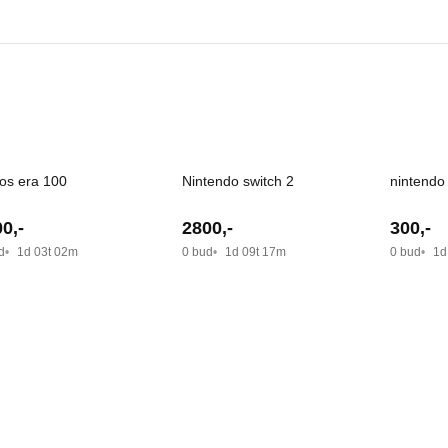
os era 100
Nintendo switch 2
nintendo
00
,-
2800
,-
300
,-
d
1d 03t 02m
0 bud
1d 09t 17m
0 bud
1d