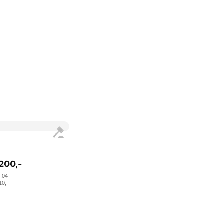
200
,-
6:04
10
,-