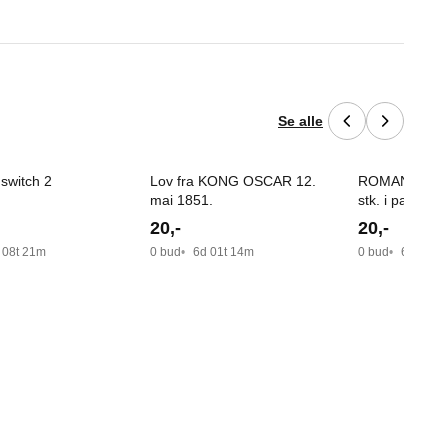
Se alle
 switch 2
Lov fra KONG OSCAR 12.
ROMANTIC ko
mai 1851.
stk. i pakken. 
porto.
20
,-
20
,-
 08t 21m
0 bud
6d 01t 14m
0 bud
6d 01t 