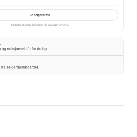
Se selgerprofil
Kontakt med selger åpnes først når auksjonen er vunnet.
L
 og auksjonsvilkår før du byr.
 fra selgerdashboardet.