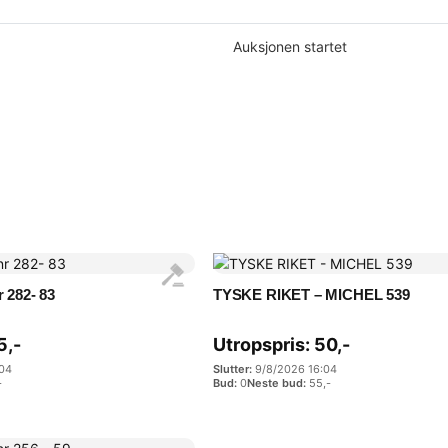
Auksjonen startet
r 282- 83
TYSKE RIKET – MICHEL 539
5
,-
Utropspris:
50
,-
:04
9/8/2026 16:04
-
0
55
,-