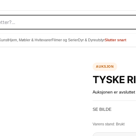
 Kunst
Hjem, Møbler & Hvitevarer
Filmer og Serier
Dyr & Dyreutstyr
Slutter snart
TYSKE RI
Auksjonen er avsluttet
SE BILDE
Varens stand:
Brukt