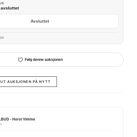
US
avsluttet
Avsluttet
:04
Følg denne auksjonen
 UT AUKSJONEN PÅ NYTT
BUD - Horst Vimme
25