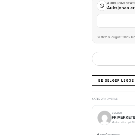
AUKSJONSSTAT
Auksjonen er 
Slutter: 8. august 2026 16
BE SELGER LEGGE
KATEGORI:
DIVERSE
SELGER
FRIMERKETIL
Medlem siden april 20
6
0
aktive
med vinner