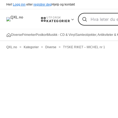
Hei!
Logg inn
eller
registrer deg
Hjelp og kontakt
UTFORSK
KATEGORIER
Diverse
Frimerker
Postkort
Musikk - CD & Vinyl
Samleobjekter, Antikviteter &
QXL.no
>
Kategorier
>
Diverse
>
TYSKE RIKET – MICHEL nr 1