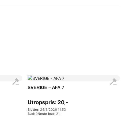
SVERIGE – AFA 7
Utropspris:
20
,-
24/8/2026 11:53
0
21
,-