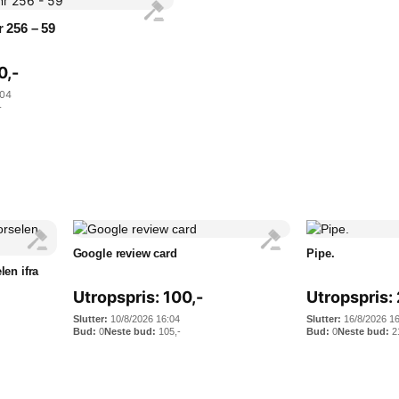
r 256 – 59
0
,-
:04
-
Google review card
Pipe.
en ifra
Utropspris:
100
,-
Utropspris:
10/8/2026 16:04
16/8/2026 1
0
105
,-
0
2