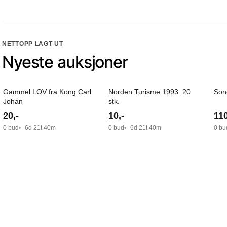
NETTOPP LAGT UT
Nyeste auksjoner
Gammel LOV fra Kong Carl
Norden Turisme 1993. 20
Son
Johan
stk.
20
,-
10
,-
11
0 bud
6d 21t 40m
0 bud
6d 21t 40m
0 bu