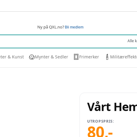
Ny på QXL.no?
Bli medlem
eter & Kunst
Mynter & Sedler
Frimerker
Militæreffekt
Vårt He
UTROPSPRIS:
80
,-