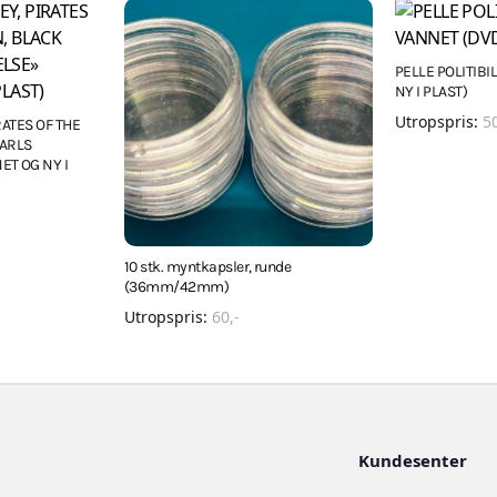
PELLE POLITIBIL
NY I PLAST)
Utropspris:
5
RATES OF THE
EARLS
T OG NY I
10 stk. myntkapsler, runde
(36mm/42mm)
Utropspris:
60
,-
Kundesenter