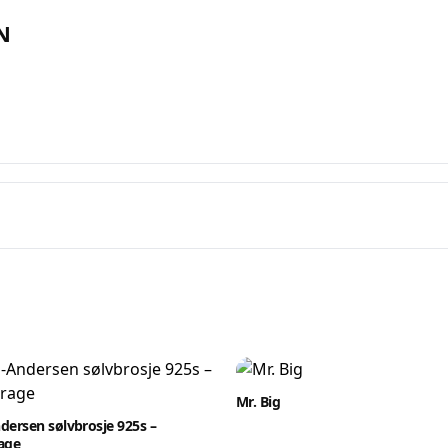
tt en konto på få sekunder og legg ut dine første auksjoner i dag. Ingen ge
Ingen provisjon. Bare ekte kjøpere.
N
Lukk vinduet
Mr. Big
dersen sølvbrosje 925s –
age