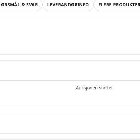
PØRSMÅL & SVAR
LEVERANDØRINFO
FLERE PRODUKTE
lg smartere – helt gratis på QXL
QXL.no kan du selge helt gratis – uten skjulte kostnader e
ovisjon. Opprett konto, legg ut auksjoner og nå kjøpere 
Auksjonen startet
faktisk er interessert.
Registrer konto
eller
Logg inn