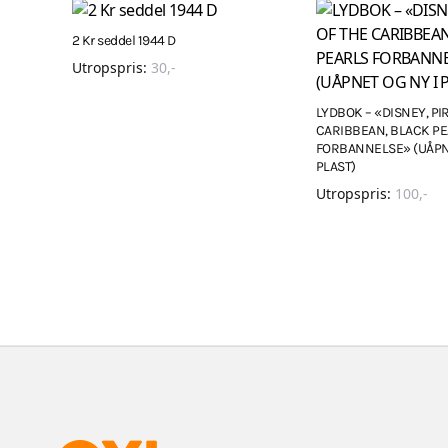
2 Kr seddel 1944 D
Utropspris:
30
,-
LYDBOK – «DISNEY, PI
CARIBBEAN, BLACK P
FORBANNELSE» (UÅPNE
PLAST)
Utropspris:
100
,-