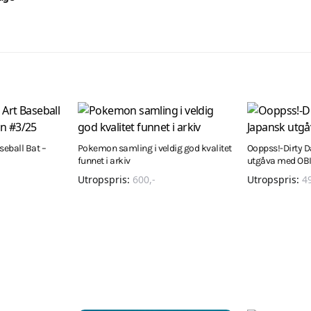
seball Bat –
Pokemon samling i veldig god kvalitet
Ooppss!-Dirty 
funnet i arkiv
utgåva med OB
Utropspris:
600
,-
Utropspris:
4