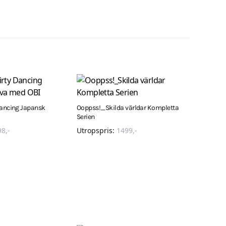
Dancing Japansk
Ooppss!_Skilda världar Kompletta
I
Serien
98
,-
Utropspris:
1499
,-