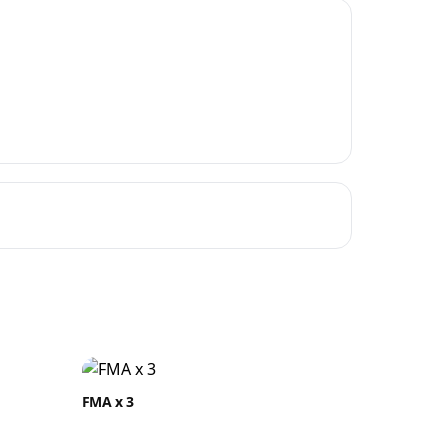
byrer.
FMA x 3