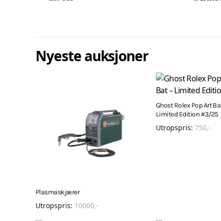
Nyeste auksjoner
Ghost Rolex Pop Art Ba
Limited Edition #3/25
Utropspris:
750
,-
Plasmaskjærer
Utropspris:
10000
,-