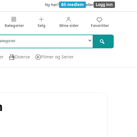
Ny her?
Bli medlem
eller
Logg inn
Kategorier
Selg
Mine sider
Favoritter
er
Diverse
Filmer og Serier
m