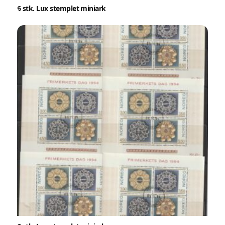
eller
Logg inn
6 stk. Lux stemplet miniark
Opprett en konto på få sekunder og legg ut dine første
auksjoner i dag. Ingen gebyrer. Ingen provisjon. Bare ekte
kjøpere.
Lukk vinduet