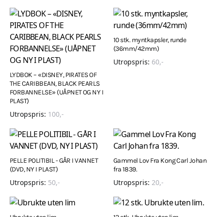
10 stk. myntkapsler, runde
(36mm/42mm)
Utropspris:
60
,-
LYDBOK – «DISNEY, PIRATES OF
THE CARIBBEAN, BLACK PEARLS
FORBANNELSE» (UÅPNET OG NY I
PLAST)
Utropspris:
100
,-
PELLE POLITIBIL - GÅR I VANNET
Gammel Lov Fra Kong Carl Johan
(DVD, NY I PLAST)
fra 1839.
Utropspris:
50
,-
Utropspris:
20
,-