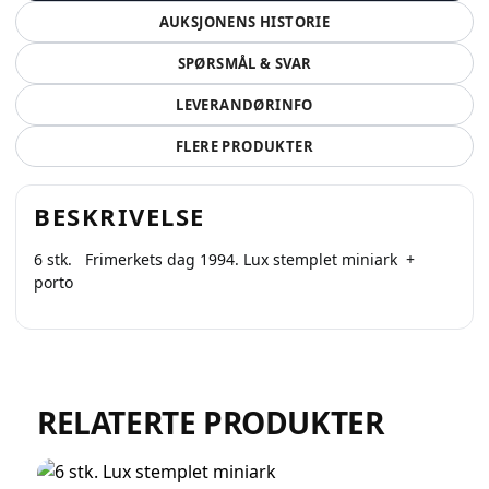
AUKSJONENS HISTORIE
SPØRSMÅL & SVAR
LEVERANDØRINFO
FLERE PRODUKTER
Selg smartere – helt
BESKRIVELSE
gratis på QXL.no
6 stk. Frimerkets dag 1994. Lux stemplet miniark +
porto
På QXL.no kan du selge helt gratis – uten
skjulte kostnader eller provisjon. Opprett
konto, legg ut auksjoner og nå kjøpere som
faktisk er interessert.
RELATERTE PRODUKTER
Registrer konto