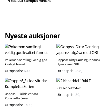
6 stk. Lux stemplet miniark
Nyeste auksjoner
Pokemon samling i veldig god
Ooppss!-Dirty Dancing Japansk
kvalitet funnet
utgåva med OBI
Utropspris:
600
,-
Utropspris:
498
,-
2 Kr seddel 1944 D
Ooppss!_Skilda världar
Utropspris:
30
,-
Kompletta Serien
Utropspris:
1499
,-