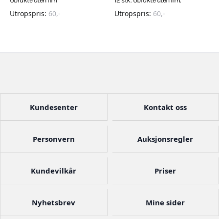
Ubrukte uten lim
12 stk. Ubrukte uten lim.
Utropspris:
60
,-
Utropspris:
60
,-
Kundesenter
Kontakt oss
Personvern
Auksjonsregler
Kundevilkår
Priser
Nyhetsbrev
Mine sider