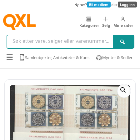
Ny her?
Bli medlem
eller
Logg inn
Kategorier
Selg
Mine sider
☰
Samleobjekter, Antikviteter & Kunst
Mynter & Sedler