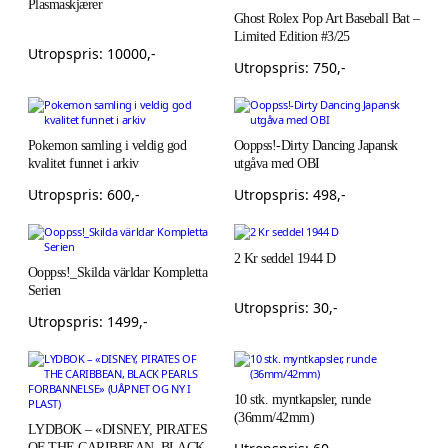
Plasmaskjærer
Ghost Rolex Pop Art Baseball Bat –
Limited Edition #3/25
Utropspris:
10000
,-
Utropspris:
750
,-
Pokemon samling i veldig god
Ooppss!-Dirty Dancing Japansk
kvalitet funnet i arkiv
utgåva med OBI
Utropspris:
600
,-
Utropspris:
498
,-
2 Kr seddel 1944 D
Ooppss!_Skilda världar Kompletta
Serien
Utropspris:
30
,-
Utropspris:
1499
,-
10 stk. myntkapsler, runde
(36mm/42mm)
LYDBOK – «DISNEY, PIRATES
OF THE CARIBBEAN, BLACK