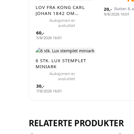
LOV FRA KONG CARL
20
,-
Slutter: 8.
JOHAN 1842 OM
8/8/2026 16:01
OPPHEVELSE AV
Auksjonen er
FORORDNING FRA 1741
avsluttet
ANGÅENDE GUDELIGE
60
,-
FORSAMLINGER
5/8/2026 16:01
UTENFOR DEN
OFFENTLIGE
GUDSTJENESTE MÅ
6 STK. LUX STEMPLET
TILLATES.
MINIARK
Auksjonen er
avsluttet
30
,-
7/8/2026 16:01
RELATERTE PRODUKTER