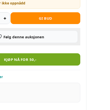
r ikke oppnådd
GI BUD
Følg denne auksjonen
g forandringer om fartøyers told avgifter 1827. antall
KJØP NÅ FOR
50
,-
er