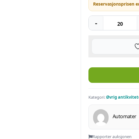
Reservasjonsprisen e
Lov fra Kong Oscar om tillegg o
Kategori:
Øvrig antikvitet
Automater
Rapporter auksjonen