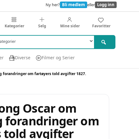
Ny her?
Bli medlem
eller
Logg inn
Kategorier
Selg
Mine sider
Favoritter
er
Diverse
Filmer og Serier
g forandringer om fartøyers told avgifter 1827.
Kong Oscar om
og forandringer om
 told avgifter