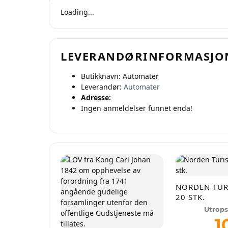
Loading...
LEVERANDØRINFORMASJO
Butikknavn:
Automater
Leverandør:
Automater
Se
Adresse:
Ingen anmeldelser funnet enda!
På 
pr
NORDEN TUR
20 STK.
Utrops
1
Oppre