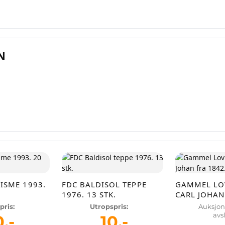
N
lg smartere – helt gratis på QXL
QXL.no kan du selge helt gratis – uten skjulte kostnader e
ovisjon. Opprett konto, legg ut auksjoner og nå kjøpere 
faktisk er interessert.
Registrer konto
ISME 1993.
FDC BALDISOL TEPPE
GAMMEL LO
eller
Logg inn
1976. 13 STK.
CARL JOHAN
pris:
Utropspris:
Auksjon
avs
0
,-
10
,-
tt en konto på få sekunder og legg ut dine første auksjoner i dag. Ingen ge