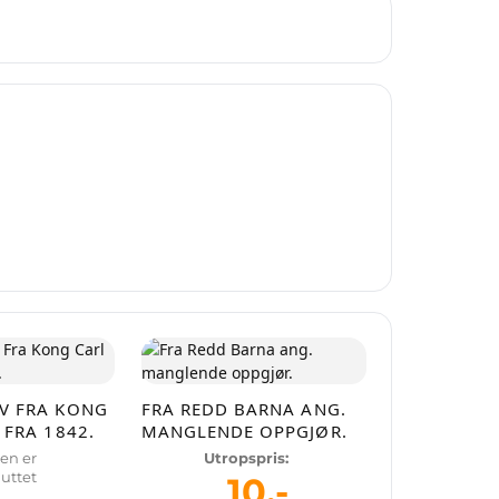
.no
ller
som
V FRA KONG
FRA REDD BARNA ANG.
 FRA 1842.
MANGLENDE OPPGJØR.
en er
Utropspris:
luttet
10
,-
byrer.