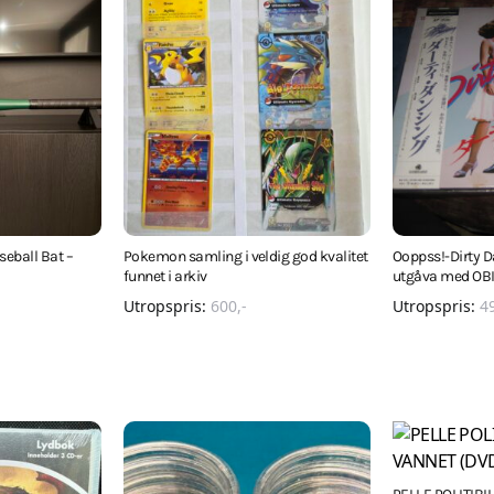
seball Bat –
Pokemon samling i veldig god kvalitet
Ooppss!-Dirty 
funnet i arkiv
utgåva med OB
Utropspris:
600
,-
Utropspris:
4