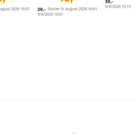
30
,-
Ingen provisjon. Bare ekte kjøpere.
6/8/2026 15:15
 august 2026 16:01
20
,-
Slutter: 9. august 2026 16:01
9/8/2026 16:01
Lukk vinduet