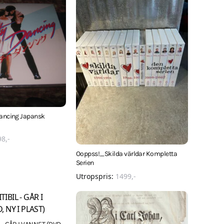
Dancing Japansk
I
98
,-
Ooppss!_Skilda världar Kompletta
Serien
Utropspris:
1499
,-