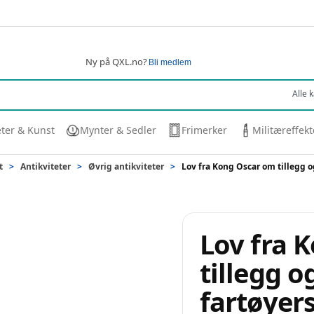
Ny på QXL.no?
Bli medlem
eter & Kunst
Mynter & Sedler
Frimerker
Militæreffekt
t
>
Antikviteter
>
Øvrig antikviteter
>
Lov fra Kong Oscar om tillegg o
Lov fra 
tillegg 
fartøyers