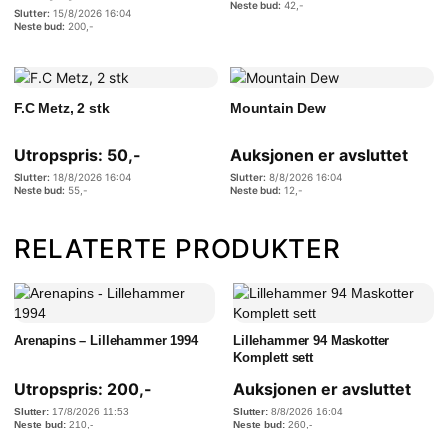
42
,-
15/8/2026 16:04
200
,-
F.C Metz, 2 stk
Mountain Dew
Utropspris:
50
,-
Auksjonen er avsluttet
18/8/2026 16:04
8/8/2026 16:04
55
,-
12
,-
RELATERTE PRODUKTER
Arenapins – Lillehammer 1994
Lillehammer 94 Maskotter
Komplett sett
Utropspris:
200
,-
Auksjonen er avsluttet
17/8/2026 11:53
8/8/2026 16:04
210
,-
260
,-