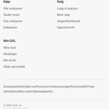
Kjøp
Selg
Alle auksjoner
Legg ut auksjon
Slutter snart
Mine salg
Nye auksjoner
Selgerdashboard
Kategorier
Opprett konto
Min QXL
Mine bud
Meldinger
Min konto
Hjelp og kontakt
Kundesenter
Kontakt oss
Personvern
Auksjonsregler
Kundevilkår
Priser
Nyhetsbrev
Mine sider
Oppslagstavlen
© 2026 QXL.no
Org.nr. 990 301 131