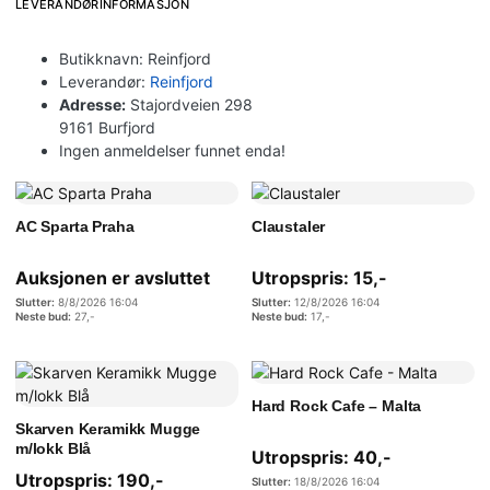
LEVERANDØRINFORMASJON
Butikknavn:
Reinfjord
Leverandør:
Reinfjord
Adresse:
Stajordveien 298
9161 Burfjord
Ingen anmeldelser funnet enda!
AC Sparta Praha
Claustaler
Auksjonen er avsluttet
Utropspris:
15
,-
8/8/2026 16:04
12/8/2026 16:04
27
,-
17
,-
Hard Rock Cafe – Malta
Skarven Keramikk Mugge
m/lokk Blå
Utropspris:
40
,-
Utropspris:
190
,-
18/8/2026 16:04