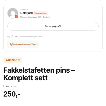
SELGER
Reinfjord
Vipps-verifisert
Medlem siden januar 2025 · Burfjord
Se selgerprofil
Ny på QXL · ingen vurderinger ennå
Konto verifisert med Vipps
Fakkelstafetten pins –
Komplett sett
Utropspris:
250
,-