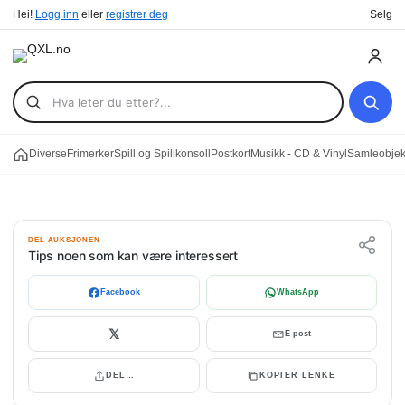
Hei!
Logg inn
eller
registrer deg
Selg
Diverse
Frimerker
Spill og Spillkonsoll
Postkort
Musikk - CD & Vinyl
Samleobjekt
DEL AUKSJONEN
Tips noen som kan være interessert
Facebook
WhatsApp
𝕏
E-post
DEL…
KOPIER LENKE