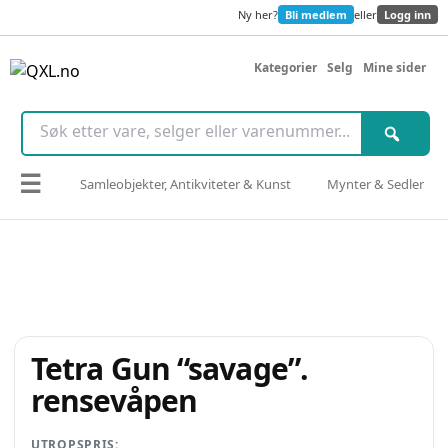
Ny her?
Bli medlem
eller
Logg inn
Kategorier
Selg
Mine sider
☰
Samleobjekter, Antikviteter & Kunst
Mynter & Sedler
Tetra Gun “savage”.
rensevåpen
UTROPSPRIS: