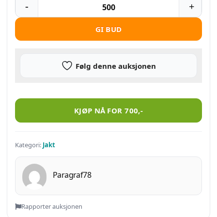
GI BUD
Følg denne auksjonen
Tetra Gun “savage”. rensevåpen antall
KJØP NÅ FOR
700
,-
Kategori:
Jakt
Paragraf78
Rapporter auksjonen