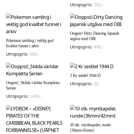
Utropspris:
750
,-
Ooppss!-Dirty Dancing Japansk
utgåva med OBI
Pokemon samling i veldig god
kvalitet funnet i arkiv
Utropspris:
498
,-
Utropspris:
600
,-
2 Kr seddel 1944 D
Ooppss!_Skilda världar Kompletta
Utropspris:
30
,-
Serien
Utropspris:
1499
,-
10 stk. myntkapsler, runde
(36mm/42mm)