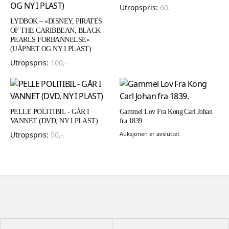
Utropspris:
60
,-
LYDBOK – «DISNEY, PIRATES
OF THE CARIBBEAN, BLACK
PEARLS FORBANNELSE»
(UÅPNET OG NY I PLAST)
Utropspris:
100
,-
PELLE POLITIBIL - GÅR I
Gammel Lov Fra Kong Carl Johan
VANNET (DVD, NY I PLAST)
fra 1839.
Utropspris:
50
,-
Auksjonen er avsluttet