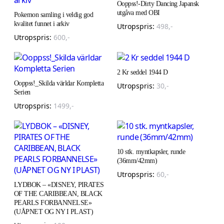
Ooppss!-Dirty Dancing Japansk
utgåva med OBI
Pokemon samling i veldig god
kvalitet funnet i arkiv
Utropspris:
498
,-
Utropspris:
600
,-
2 Kr seddel 1944 D
Ooppss!_Skilda världar Kompletta
Utropspris:
30
,-
Serien
Utropspris:
1499
,-
10 stk. myntkapsler, runde
(36mm/42mm)
Utropspris:
60
,-
LYDBOK – «DISNEY, PIRATES
OF THE CARIBBEAN, BLACK
PEARLS FORBANNELSE»
(UÅPNET OG NY I PLAST)