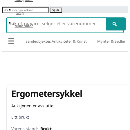
Søk etter:
SØK
Selg
Mine sider
☰
Samleobjekter, Antikviteter & Kunst
Mynter & Sedler
Ergometersykkel
Auksjonen er avsluttet
Litt brukt
Varens stand:
Brukt