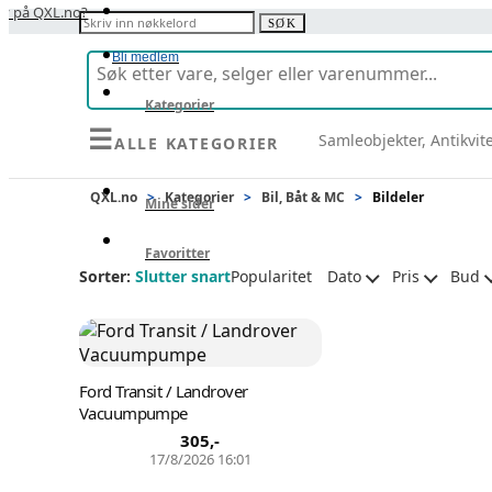
y på QXL.no?
Søk etter:
SØK
Bli medlem
Kategorier
☰
Samleobjekter, Antikvit
ALLE KATEGORIER
Selg
QXL.no
>
Kategorier
>
Bil, Båt & MC
>
Bildeler
Mine sider
Favoritter
Sorter:
Slutter snart
Popularitet
Dato
Pris
Bud
Ford Transit / Landrover
Vacuumpumpe
305
,-
17/8/2026 16:01