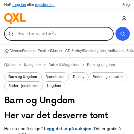
Hei!
Logg inn
eller
registrer deg
Selg
Diverse
Frimerker
Postkort
Musikk - CD & Vinyl
Samleobjekter, Antikviteter & K
QXL.no
>
Kategorier
>
Bøker & Magasiner
>
Barn og Ungdom
Barn og Ungdom
Barnebøker
Disney
Serier - guttebøker
Serier - jentebøker
Ungdom
Barn og Ungdom
Her var det desverre tomt
Har du noe å selge?
Legg det ut på auksjon.
Det er gratis å