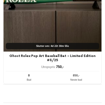
Slutter om: 4d 22t 30m 55s
Ghost Rolex Pop Art Baseball Bat – Limited Edition
#3/25
750
,-
Utropspris:
0
850
,-
Bud
Neste bud