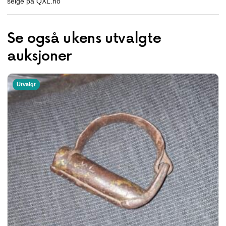
selge på QXL.no
Se også ukens utvalgte
auksjoner
Utvalgt