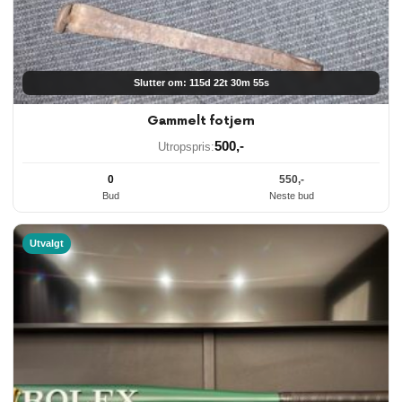
Slutter om: 115d 22t 30m 55s
Gammelt fotjern
500
,-
Utropspris:
0
550
,-
Bud
Neste bud
Utvalgt