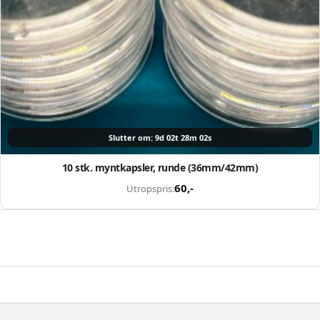
Slutter om: 9d 02t 28m 01s
10 stk. myntkapsler, runde (36mm/42mm)
60
,-
Utropspris: