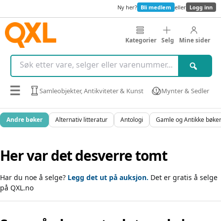
Ny her?
Bli medlem
eller
Logg inn
Kategorier
Selg
Mine sider
☰
Samleobjekter, Antikviteter & Kunst
Mynter & Sedler
Andre bøker
Alternativ litteratur
Antologi
Gamle og Antikke bøke
Her var det desverre tomt
Har du noe å selge?
Legg det ut på auksjon.
Det er gratis å selge
på QXL.no