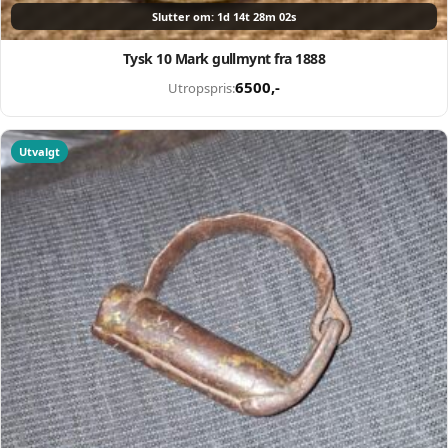
Slutter om: 1d 14t 28m 01s
Tysk 10 Mark gullmynt fra 1888
6500
,-
Utropspris:
Utvalgt
Selg smartere – helt
gratis på QXL.no
På QXL.no kan du selge helt gratis – uten