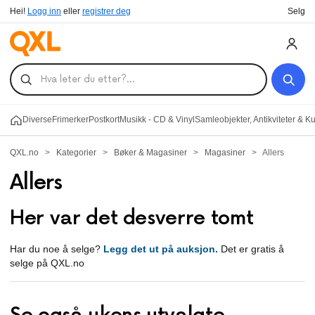
Hei!
Logg inn
eller
registrer deg
Selg
Diverse
Frimerker
Postkort
Musikk - CD & Vinyl
Samleobjekter, Antikviteter & K
QXL.no
>
Kategorier
>
Bøker & Magasiner
>
Magasiner
>
Allers
Allers
Her var det desverre tomt
Har du noe å selge?
Legg det ut på auksjon.
Det er gratis å
selge på QXL.no