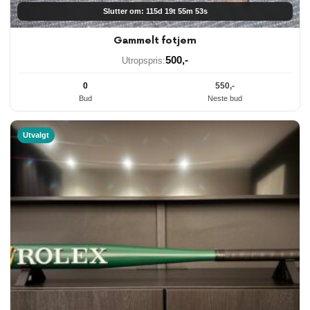
Slutter om: 115d 19t 55m 53s
Gammelt fotjern
500
,-
Utropspris:
0
550
,-
Bud
Neste bud
Utvalgt