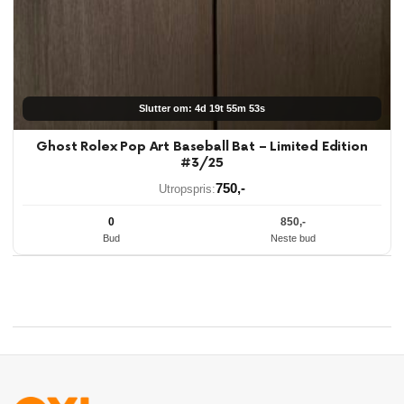
Slutter om: 4d 19t 55m 53s
Ghost Rolex Pop Art Baseball Bat – Limited Edition
#3/25
750
,-
Utropspris:
0
850
,-
Bud
Neste bud