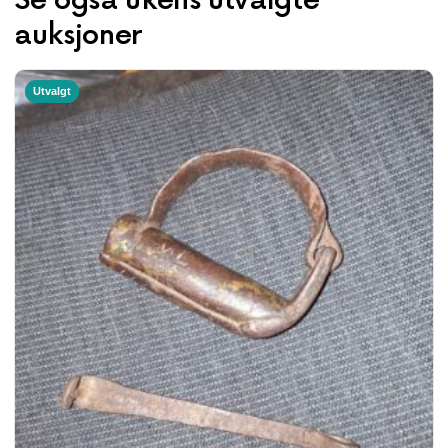
Se også ukens utvalgte
auksjoner
Utvalgt