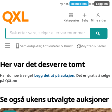
Ny her?
Bli medlem
eller
Logg inn
Kategorier
Selg
Mine sider
☰
Samleobjekter, Antikviteter & Kunst
Mynter & Sedler
Her var det desverre tomt
Har du noe å selge?
Legg det ut på auksjon.
Det er gratis å selge
på QXL.no
Se også ukens utvalgte auksjoner