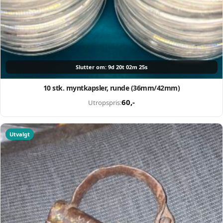
Opprett en konto på få sekunder og legg ut dine første
auksjoner i dag. Ingen gebyrer. Ingen provisjon. Bare ekte
kjøpere.
Lukk vinduet
Slutter om: 9d 20t 02m 24s
10 stk. myntkapsler, runde (36mm/42mm)
60
,-
Utropspris:
Utvalgt