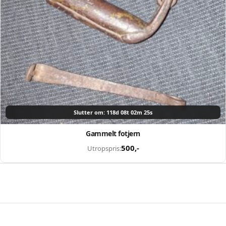
Slutter om: 118d 08t 02m 24s
Gammelt fotjern
500
,-
Utropspris: