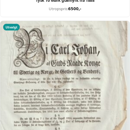
Tysk 10 Mark gullmynt fra 1888
6500
,-
Utropspris:
Utvalgt