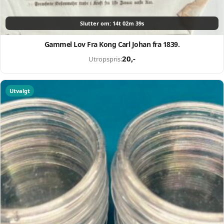
Slutter om: 14t 02m 38s
Gammel Lov Fra Kong Carl Johan fra 1839.
20
,-
Utropspris:
Selg smartere – helt
gratis på QXL.no
Utvalgt
På QXL.no kan du selge helt gratis – uten
skjulte kostnader eller provisjon. Opprett
konto, legg ut auksjoner og nå kjøpere som
faktisk er interessert.
Registrer konto
eller
Logg inn