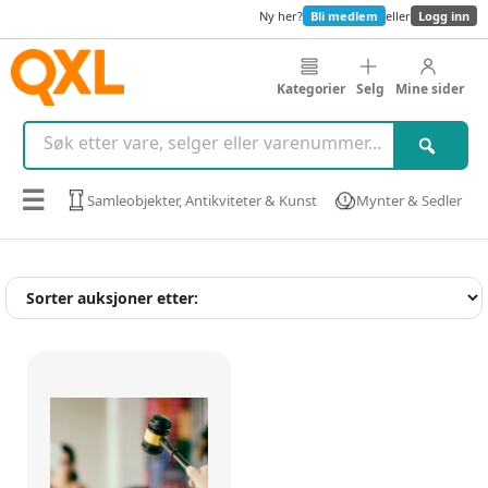
Ny her?
Bli medlem
eller
Logg inn
Kategorier
Selg
Mine sider
☰
Samleobjekter, Antikviteter & Kunst
Mynter & Sedler