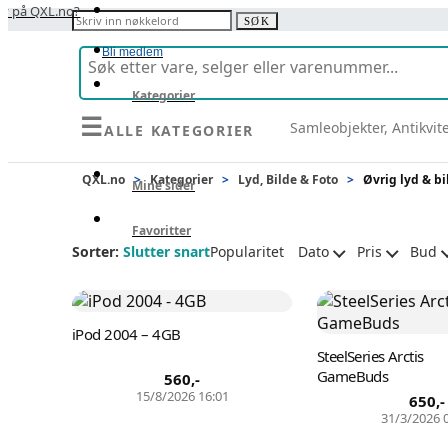
y på QXL.no?
Søk etter:
SØK
Bli medlem
Kategorier
☰
Samleobjekter, Antikvit
ALLE KATEGORIER
Selg
QXL.no
>
Kategorier
>
Lyd, Bilde & Foto
>
Øvrig lyd & bi
Mine sider
Favoritter
Sorter:
Slutter snart
Popularitet
Dato
Pris
Bud
iPod 2004 – 4GB
SteelSeries Arctis
GameBuds
560
,-
15/8/2026 16:01
650
,-
31/3/2026 