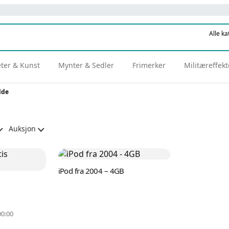
eter & Kunst
Mynter & Sedler
Frimerker
Militæreffekt
lde
Auksjon
iPod fra 2004 – 4GB
00:00