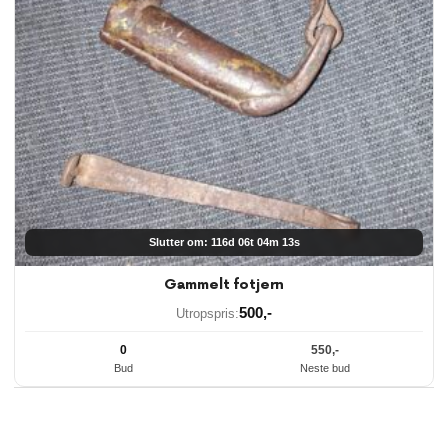
Slutter om: 116d 06t 04m 12s
Gammelt fotjern
500
,-
Utropspris:
0
550
,-
Bud
Neste bud