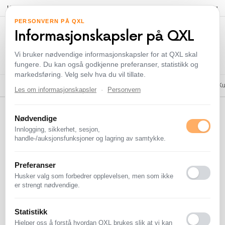
Hei!
Logg inn
eller
registrer deg
Selg
PERSONVERN PÅ QXL
Informasjonskapsler på QXL
Vi bruker nødvendige informasjonskapsler for at QXL skal
fungere. Du kan også godkjenne preferanser, statistikk og
markedsføring. Velg selv hva du vil tillate.
Diverse
Frimerker
Postkort
Musikk - CD & Vinyl
Samleobjekter, Antikviteter & K
Les om informasjonskapsler
·
Personvern
QXL.no
>
Kategorier
>
Mynter & Sedler
>
Mynter - Europa
>
Spania
Nødvendige
Spania
Innlogging, sikkerhet, sesjon,
handle-/auksjonsfunksjoner og lagring av samtykke.
Her var det desverre tomt
Preferanser
Husker valg som forbedrer opplevelsen, men som ikke
Har du noe å selge?
Legg det ut på auksjon.
Det er gratis å
er strengt nødvendige.
selge på QXL.no
Statistikk
Hjelper oss å forstå hvordan QXL brukes slik at vi kan