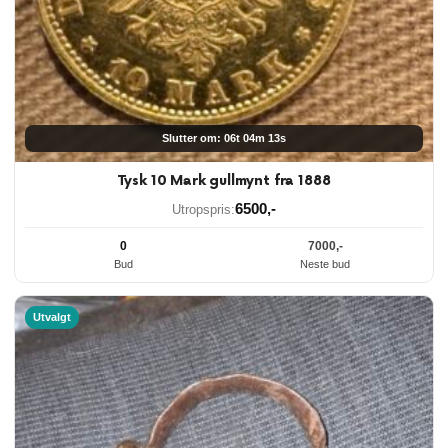
Slutter om: 06t 04m 12s
Tysk 10 Mark gullmynt fra 1888
6500
,-
Utropspris:
0
7000
,-
Bud
Neste bud
Utvalgt