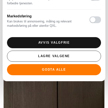
Se også ukens utvalgte
forbedre tjenesten.
auksjoner
Markedsføring
Kan brukes til annonsering, måling og relevant
Utvalgt
markedsføring på eller utenfor QXL.
AVVIS VALGFRIE
LAGRE VALGENE
GODTA ALLE