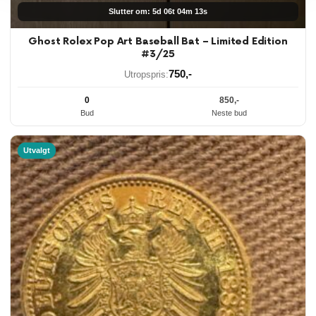
Slutter om: 5d 06t 04m 12s
Ghost Rolex Pop Art Baseball Bat – Limited Edition
#3/25
750
,-
Utropspris:
0
850
,-
Bud
Neste bud
Utvalgt