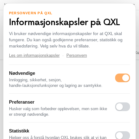
Hei!
Logg inn
eller
registrer deg
Selg
PERSONVERN PÅ QXL
Informasjonskapsler på QXL
Vi bruker nødvendige informasjonskapsler for at QXL skal
fungere. Du kan også godkjenne preferanser, statistikk og
markedsføring. Velg selv hva du vil tillate.
Diverse
Frimerker
Postkort
Musikk - CD & Vinyl
Samleobjekter, Antikviteter & K
Les om informasjonskapsler
·
Personvern
QXL.no
>
Kategorier
>
Mynter & Sedler
>
Myntsett og myntruller
>
Myntruller
Nødvendige
Innlogging, sikkerhet, sesjon,
Myntruller
handle-/auksjonsfunksjoner og lagring av samtykke.
Preferanser
Slutter snart
Flest bud
Nyeste
Laveste bud
Husker valg som forbedrer opplevelsen, men som ikke
er strengt nødvendige.
VISER DET ENE RESULTATET
Statistikk
Hjelper oss å forstå hvordan QXL brukes slik at vi kan