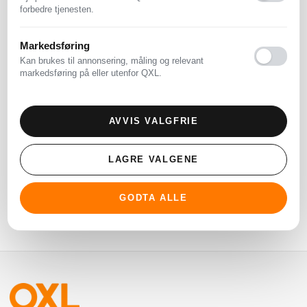
forbedre tjenesten.
Markedsføring
Kan brukes til annonsering, måling og relevant
markedsføring på eller utenfor QXL.
AVVIS VALGFRIE
Lot gangbar/usirkulert
LAGRE VALGENE
mynt 59 kassetter 10
ruller pluss en neve løs
Vinnende bud:
1500
,-
mynt Est pålydende
GODTA ALLE
verdi: 3.500,-
11/8/2025 00:00
6
1700
,-