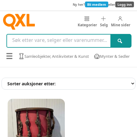
Ny her?
Bli medlem
eller
Logg inn
Kategorier
Selg
Mine sider
☰
Samleobjekter, Antikviteter & Kunst
Mynter & Sedler