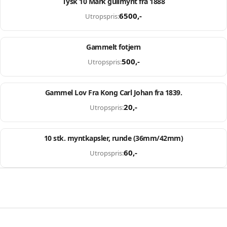
Tysk 10 Mark gullmynt fra 1888
Utvalgt
6500
,-
Utropspris:
Slutter om: 119d 00t 26m 33s
Gammelt fotjern
Utvalgt
500
,-
Utropspris:
Slutter om: 1d 06t 26m 47s
Gammel Lov Fra Kong Carl Johan fra 1839.
Utvalgt
20
,-
Utropspris:
Slutter om: 10d 12t 26m 33s
10 stk. myntkapsler, runde (36mm/42mm)
Utvalgt
60
,-
Utropspris: