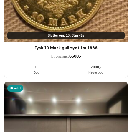
Slutter om: 10t 08m 40s
Tysk 10 Mark gullmynt fra 1888
6500
,-
Utropspris:
0
7000
,-
Bud
Neste bud
Utvalgt