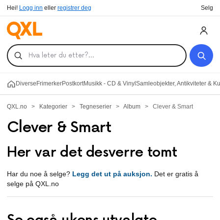
Hei!
Logg inn
eller
registrer deg
Selg
Diverse
Frimerker
Postkort
Musikk - CD & Vinyl
Samleobjekter, Antikviteter & K
QXL.no
>
Kategorier
>
Tegneserier
>
Album
>
Clever & Smart
Clever & Smart
Her var det desverre tomt
Har du noe å selge?
Legg det ut på auksjon.
Det er gratis å
selge på QXL.no