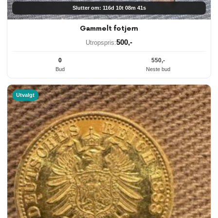
Slutter om: 116d 10t 08m 40s
Gammelt fotjern
500
,-
Utropspris:
0
550
,-
Bud
Neste bud
Utvalgt