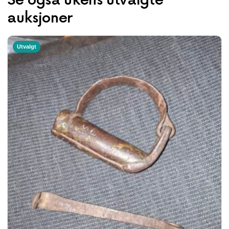
Se også ukens utvalgte
auksjoner
Utvalgt