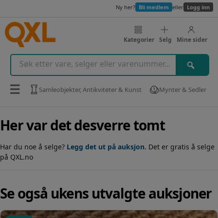
Ny her?
Bli medlem
eller
Logg inn
Kategorier
Selg
Mine sider
☰
Samleobjekter, Antikviteter & Kunst
Mynter & Sedler
Her var det desverre tomt
Har du noe å selge?
Legg det ut på auksjon.
Det er gratis å selge
på QXL.no
Se også ukens utvalgte auksjoner