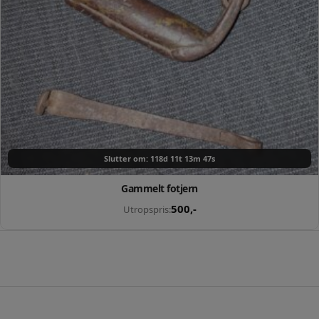
Slutter om: 118d 11t 13m 46s
Gammelt fotjern
500
,-
Utropspris: