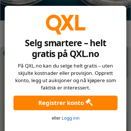
Slutter om: 9d 23t 13m 46s
10 stk. myntkapsler, runde (36mm/42mm)
60
,-
Utropspris:
Selg smartere – helt
gratis på QXL.no
Utvalgt
På QXL.no kan du selge helt gratis – uten
skjulte kostnader eller provisjon. Opprett
konto, legg ut auksjoner og nå kjøpere som
faktisk er interessert.
Registrer konto
eller
Logg inn