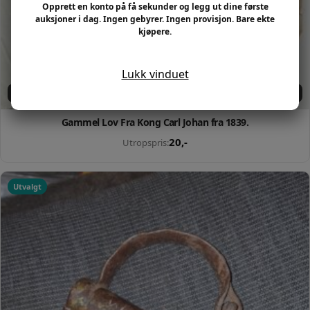
Opprett en konto på få sekunder og legg ut dine første
auksjoner i dag. Ingen gebyrer. Ingen provisjon. Bare ekte
kjøpere.
Lukk vinduet
Slutter om: 17t 14m 00s
Gammel Lov Fra Kong Carl Johan fra 1839.
20
,-
Utropspris:
Utvalgt