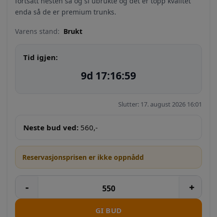
fortsatt nesten så og si ubrukte og det er topp kvalitet
enda så de er premium trunks.
Varens stand:
Brukt
Tid igjen:
9d 17:16:59
Slutter: 17. august 2026 16:01
Neste bud ved:
560
,-
Reservasjonsprisen er ikke oppnådd
GI BUD