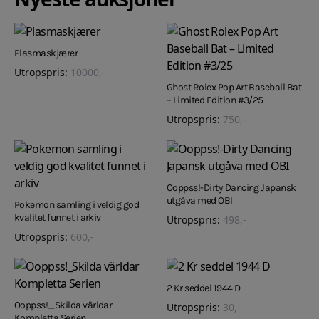
Plasmaskjærer
Utropspris:
10000
,-
Ghost Rolex Pop Art Baseball Bat
– Limited Edition #3/25
Utropspris:
750
,-
Ooppss!-Dirty Dancing Japansk
utgåva med OBI
Pokemon samling i veldig god
kvalitet funnet i arkiv
Utropspris:
498
,-
Utropspris:
600
,-
2 Kr seddel 1944 D
Ooppss!_Skilda världar
Utropspris:
30
,-
Kompletta Serien