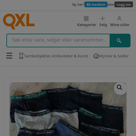
Ny her?
Bli medlem
eller
Logg inn
Kategorier
Selg
Mine sider
☰
Samleobjekter, Antikviteter & Kunst
Mynter & Sedler