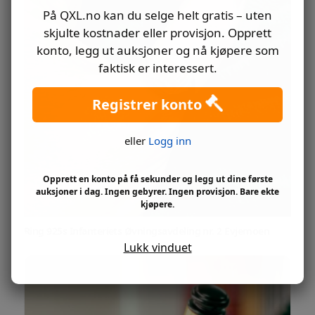
På QXL.no kan du selge helt gratis – uten
skjulte kostnader eller provisjon. Opprett
konto, legg ut auksjoner og nå kjøpere som
faktisk er interessert.
Registrer konto
eller
Logg inn
Opprett en konto på få sekunder og legg ut dine første
auksjoner i dag. Ingen gebyrer. Ingen provisjon. Bare ekte
kjøpere.
Ring 925s Infanteriets Øvningsavdeling nr. 2 Evjemoen
Lukk vinduet