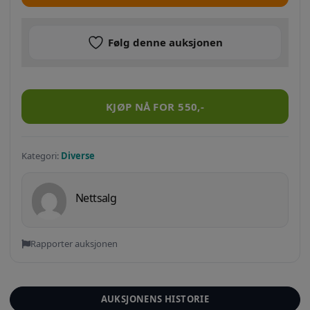
Følg denne auksjonen
34. stk gant/Lacoste trunks selges. antall
KJØP NÅ FOR
550
,-
Kategori:
Diverse
Nettsalg
Rapporter auksjonen
AUKSJONENS HISTORIE