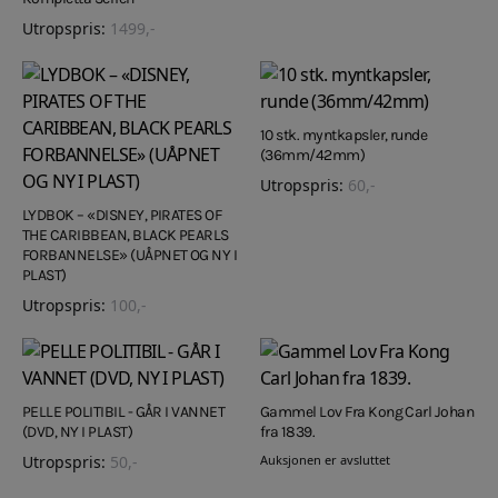
Utropspris:
1499
,-
10 stk. myntkapsler, runde
(36mm/42mm)
Utropspris:
60
,-
LYDBOK – «DISNEY, PIRATES OF
THE CARIBBEAN, BLACK PEARLS
FORBANNELSE» (UÅPNET OG NY I
PLAST)
Utropspris:
100
,-
PELLE POLITIBIL - GÅR I VANNET
Gammel Lov Fra Kong Carl Johan
(DVD, NY I PLAST)
fra 1839.
Utropspris:
50
,-
Auksjonen er avsluttet