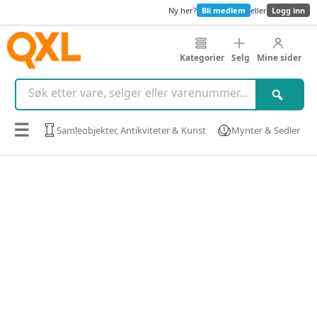
Ny her?
Bli medlem
eller
Logg inn
Kategorier
Selg
Mine sider
☰
Samleobjekter, Antikviteter & Kunst
Mynter & Sedler