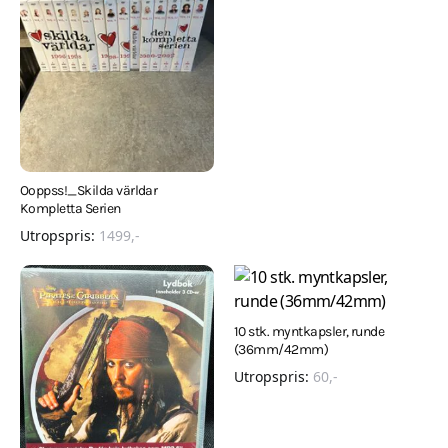
Ooppss!_Skilda världar
Kompletta Serien
Utropspris:
1499
,-
10 stk. myntkapsler, runde
(36mm/42mm)
Utropspris:
60
,-