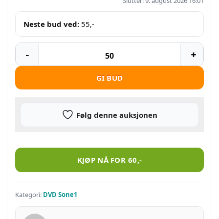
Slutter: 9. august 2026 16:01
Neste bud ved:
55
,-
GI BUD
Følg denne auksjonen
Alias – sesong 5 – sone 1 antall
KJØP NÅ FOR
60
,-
Kategori:
DVD Sone1