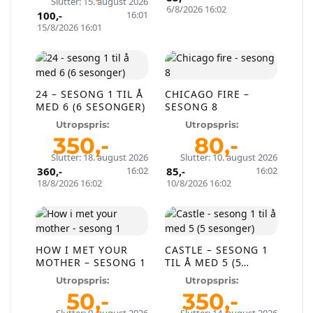
Slutter: 15. august 2026
6/8/2026 16:02
100
,-
16:01
15/8/2026 16:01
Selg smartere – helt
gratis på QXL.no
24 – SESONG 1 TIL Å
CHICAGO FIRE –
MED 6 (6 SESONGER)
SESONG 8
På QXL.no kan du selge helt gratis – uten
Utropspris:
Utropspris:
skjulte kostnader eller provisjon. Opprett
350
,-
80
,-
konto, legg ut auksjoner og nå kjøpere som
Slutter: 18. august 2026
Slutter: 10. august 2026
faktisk er interessert.
360
,-
16:02
85
,-
16:02
18/8/2026 16:02
10/8/2026 16:02
Registrer konto
eller
Logg inn
HOW I MET YOUR
CASTLE – SESONG 1
MOTHER – SESONG 1
TIL Å MED 5 (5
SESONGER)
Opprett en konto på få sekunder og legg ut dine første
Utropspris:
Utropspris:
auksjoner i dag. Ingen gebyrer. Ingen provisjon. Bare ekte
50
,-
350
,-
kjøpere.