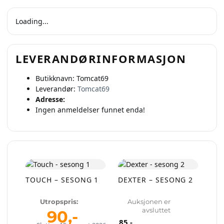
Loading...
LEVERANDØRINFORMASJON
Butikknavn:
Tomcat69
Leverandør:
Tomcat69
Adresse:
Ingen anmeldelser funnet enda!
TOUCH – SESONG 1
DEXTER – SESONG 2
Utropspris:
Auksjonen er
avsluttet
90
,-
85
,-