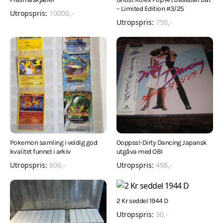
– Limited Edition #3/25
Utropspris:
10000
,-
Utropspris:
750
,-
Pokemon samling i veldig god
Ooppss!-Dirty Dancing Japansk
kvalitet funnet i arkiv
utgåva med OBI
Utropspris:
600
,-
Utropspris:
498
,-
2 Kr seddel 1944 D
Utropspris:
30
,-