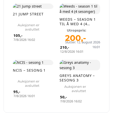
Selg smartere – helt
gratis på QXL.no
21 JUMP STREET
WEEDS – SEASON 1
På QXL.no kan du selge helt gratis – uten
TIL Å MED 4 (4
Auksjonen er
SESONGER)
skjulte kostnader eller provisjon. Opprett
avsluttet
Utropspris:
105
,-
200
,-
konto, legg ut auksjoner og nå kjøpere som
7/8/2026 16:02
faktisk er interessert.
Slutter: 12. august 2026
210
,-
16:01
12/8/2026 16:01
Registrer konto
eller
Logg inn
NCIS – SESONG 1
GREYS ANATOMY –
SESONG 3
Auksjonen er
Opprett en konto på få sekunder og legg ut dine første
avsluttet
Auksjonen er
auksjoner i dag. Ingen gebyrer. Ingen provisjon. Bare ekte
avsluttet
95
,-
kjøpere.
7/8/2026 16:01
50
,-
7/8/2026 16:02
Lukk vinduet