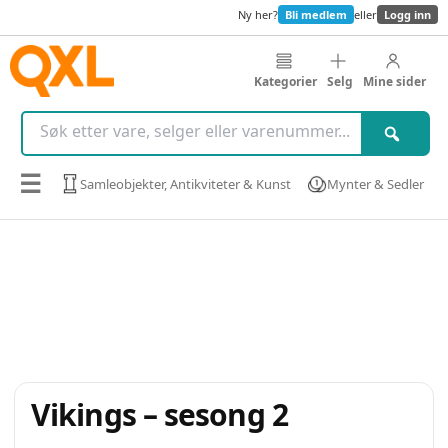
Ny her?
Bli medlem
eller
Logg inn
Kategorier
Selg
Mine sider
☰
Samleobjekter, Antikviteter & Kunst
Mynter & Sedler
Vikings – sesong 2