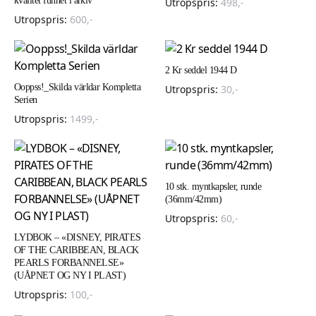
kvalitet funnet i arkiv
Utropspris:
498
,-
Utropspris:
600
,-
2 Kr seddel 1944 D
Ooppss!_Skilda världar Kompletta
Utropspris:
30
,-
Serien
Utropspris:
1499
,-
10 stk. myntkapsler, runde
(36mm/42mm)
Utropspris:
60
,-
LYDBOK – «DISNEY, PIRATES
OF THE CARIBBEAN, BLACK
PEARLS FORBANNELSE»
(UÅPNET OG NY I PLAST)
Utropspris:
100
,-