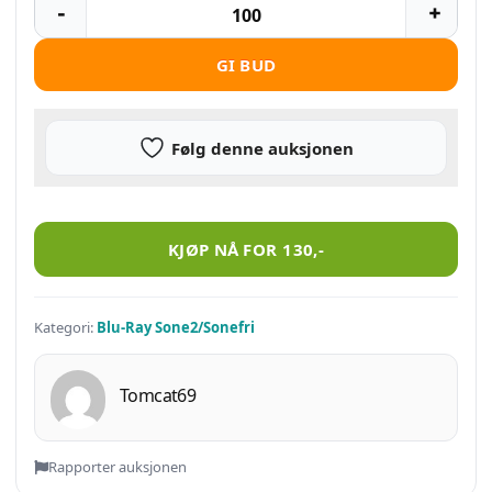
GI BUD
Følg denne auksjonen
Vikings – sesong 2 antall
KJØP NÅ FOR
130
,-
Kategori:
Blu-Ray Sone2/Sonefri
Tomcat69
Rapporter auksjonen