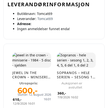
LEVERANDØRINFORMASJON
Butikknavn:
Tomcat69
Leverandør:
Tomcat69
Adresse:
Ingen anmeldelser funnet enda!
JEWEL IN THE
SOPRANOS – HELE
CROWN – MINISERIE
SERIEN – SESONG 1,
– 1984 – 5 DISC –
2, 3, 4, 5, 6 DEL 1, 6
Utropspris:
Auksjonen er
SJELDEN
DEL 2
avsluttet
600
,-
360
,-
Slutter: 12. august 2026
7/8/2026 16:02
610
,-
16:01
12/8/2026 16:01