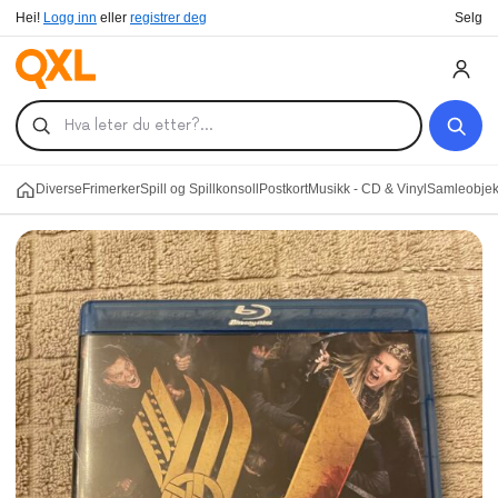
Hei!
Logg inn
eller
registrer deg
Selg
Diverse
Frimerker
Spill og Spillkonsoll
Postkort
Musikk - CD & Vinyl
Samleobjekt