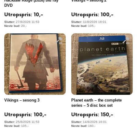
Hacksaw Ridge (2016) blu ray
Vikings – sesong 2
DVD
Utropspris:
10
,-
Utropspris:
100
,-
27/8/2026 11:53
11/8/2026 16:01
20
,-
105
,-
Vikings – sesong 3
Planet earth – the complete
series – 5 disc box set
Utropspris:
100
,-
Utropspris:
150
,-
25/8/2026 11:53
14/8/2026 16:01
105
,-
160
,-