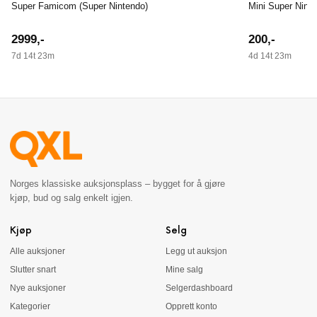
Super Famicom (Super Nintendo)
Mini Super Nint
2999
,-
200
,-
7d 14t 23m
4d 14t 23m
Norges klassiske auksjonsplass – bygget for å gjøre
kjøp, bud og salg enkelt igjen.
Kjøp
Selg
Alle auksjoner
Legg ut auksjon
Slutter snart
Mine salg
Nye auksjoner
Selgerdashboard
Kategorier
Opprett konto