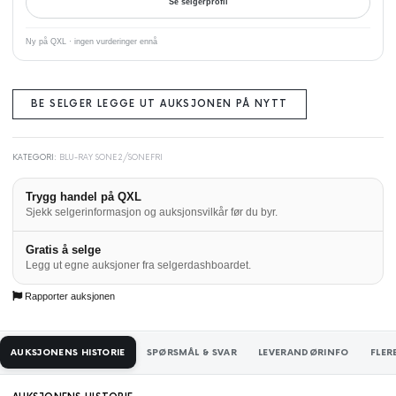
Se selgerprofil
Ny på QXL · ingen vurderinger ennå
BE SELGER LEGGE UT AUKSJONEN PÅ NYTT
KATEGORI:
BLU-RAY SONE2/SONEFRI
Trygg handel på QXL
Sjekk selgerinformasjon og auksjonsvilkår før du byr.
Gratis å selge
Legg ut egne auksjoner fra selgerdashboardet.
Rapporter auksjonen
AUKSJONENS HISTORIE
SPØRSMÅL & SVAR
LEVERANDØRINFO
FLER