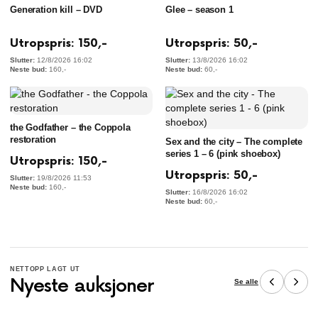
Generation kill – DVD
Glee – season 1
Utropspris:
150
,-
Utropspris:
50
,-
12/8/2026 16:02
13/8/2026 16:02
160
,-
60
,-
the Godfather – the Coppola
restoration
Sex and the city – The complete
series 1 – 6 (pink shoebox)
Utropspris:
150
,-
Utropspris:
50
,-
19/8/2026 11:53
160
,-
16/8/2026 16:02
60
,-
NETTOPP LAGT UT
Nyeste auksjoner
Se alle