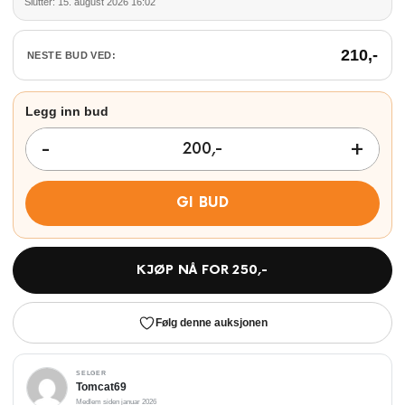
Slutter: 15. august 2026 16:02
210
,-
NESTE BUD VED:
GI BUD
KJØP NÅ FOR
250
,-
Følg denne auksjonen
SELGER
Tomcat69
Medlem siden januar 2026