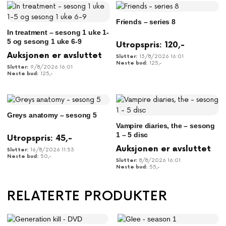
Friends – series 8
In treatment – sesong 1 uke 1-
5 og sesong 1 uke 6-9
Utropspris:
120
,-
Auksjonen er avsluttet
13/8/2026 16:01
125
,-
9/8/2026 16:01
125
,-
Greys anatomy – sesong 5
Vampire diaries, the – sesong
1 – 5 disc
Utropspris:
45
,-
Auksjonen er avsluttet
16/8/2026 11:53
50
,-
8/8/2026 16:01
55
,-
RELATERTE PRODUKTER