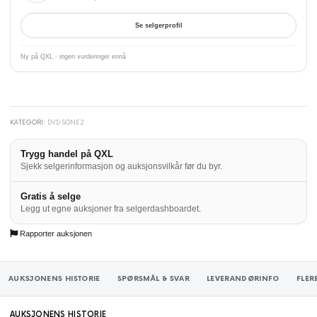
Se selgerprofil
Ny på QXL · ingen vurderinger ennå
KATEGORI:
DVD SONE2
Trygg handel på QXL
Sjekk selgerinformasjon og auksjonsvilkår før du byr.
Gratis å selge
Legg ut egne auksjoner fra selgerdashboardet.
Rapporter auksjonen
AUKSJONENS HISTORIE
SPØRSMÅL & SVAR
LEVERANDØRINFO
FLER
AUKSJONENS HISTORIE