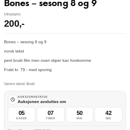
Bones – sesong 8 og 9
Utropspris:
200
,-
Bones – sesong 8 og 9
norsk tekst
pent brukt film men noen stiper kan forekomme
Frakt kr. 79.- med sporing
Varens stand:
Brukt
AUKSJONSSTATUS
Auksjonen avsluttes om
05
07
50
41
DAGER
TIMER
MIN
SEK