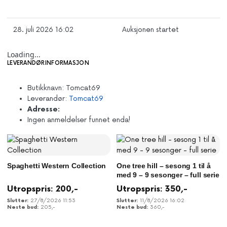
28. juli 2026 16:02
Auksjonen startet
Loading...
LEVERANDØRINFORMASJON
Butikknavn:
Tomcat69
Leverandør:
Tomcat69
Adresse:
Ingen anmeldelser funnet enda!
Spaghetti Western Collection
One tree hill – sesong 1 til å
med 9 – 9 sesonger – full serie
Utropspris:
200
,-
Utropspris:
350
,-
27/8/2026 11:53
11/8/2026 16:02
205
,-
360
,-