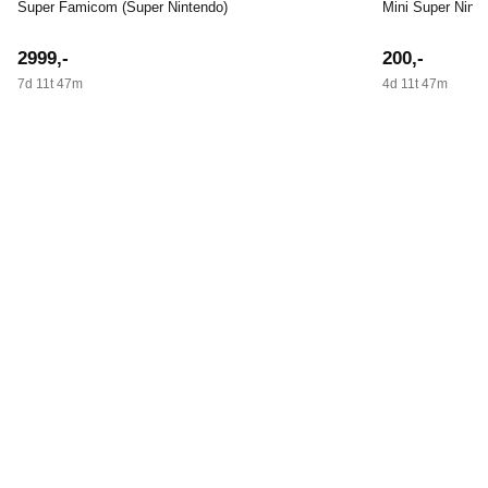
Super Famicom (Super Nintendo)
Mini Super Nint
2999
,-
200
,-
7d 11t 47m
4d 11t 47m