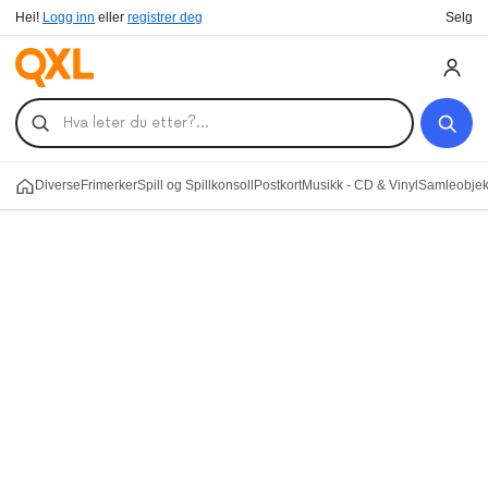
Hei!
Logg inn
eller
registrer deg
Selg
Diverse
Frimerker
Spill og Spillkonsoll
Postkort
Musikk - CD & Vinyl
Samleobjekt