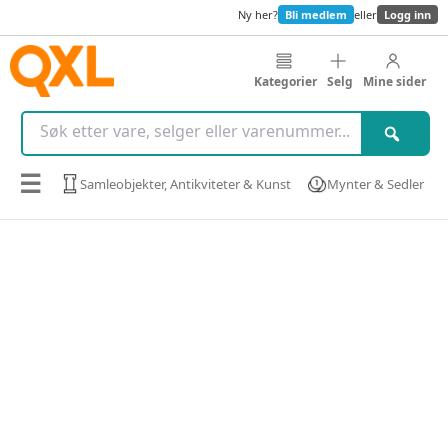
Ny her?
Bli medlem
eller
Logg inn
Kategorier
Selg
Mine sider
☰
Samleobjekter, Antikviteter & Kunst
Mynter & Sedler