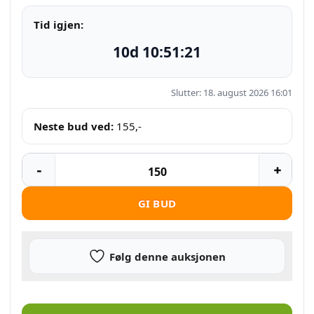
Tid igjen:
10d 10:51:20
Slutter: 18. august 2026 16:01
Neste bud ved:
155
,-
GI BUD
Følg denne auksjonen
Simpsons, the – sesong 7 – collectors edition (Marge head) antall