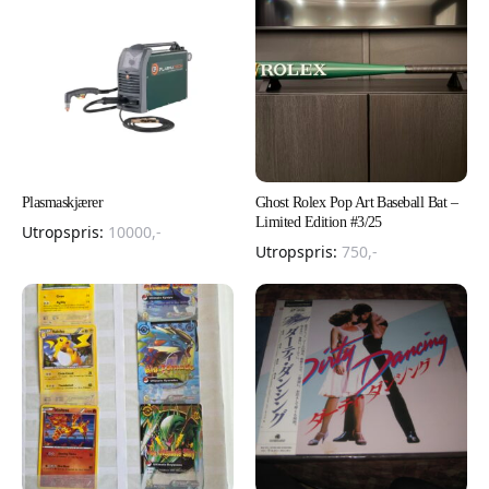
Plasmaskjærer
Ghost Rolex Pop Art Baseball Bat –
Limited Edition #3/25
Utropspris:
10000
,-
Utropspris:
750
,-