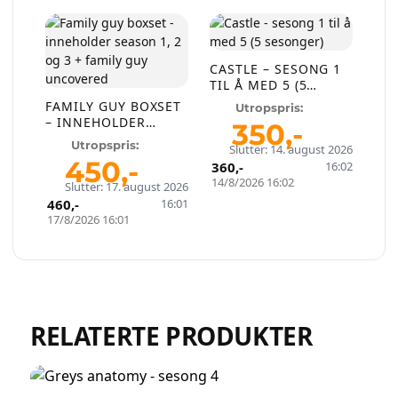
Selg smartere – helt
gratis på QXL.no
CASTLE – SESONG 1
TIL Å MED 5 (5
På QXL.no kan du selge helt gratis – uten
SESONGER)
FAMILY GUY BOXSET
Utropspris:
skjulte kostnader eller provisjon. Opprett
– INNEHOLDER
350
,-
konto, legg ut auksjoner og nå kjøpere som
SEASON 1, 2 OG 3 +
Utropspris:
Slutter: 14. august 2026
FAMILY GUY
faktisk er interessert.
450
,-
360
,-
16:02
UNCOVERED
14/8/2026 16:02
Slutter: 17. august 2026
Registrer konto
460
,-
16:01
17/8/2026 16:01
eller
Logg inn
Opprett en konto på få sekunder og legg ut dine første
auksjoner i dag. Ingen gebyrer. Ingen provisjon. Bare ekte
RELATERTE PRODUKTER
kjøpere.
Lukk vinduet