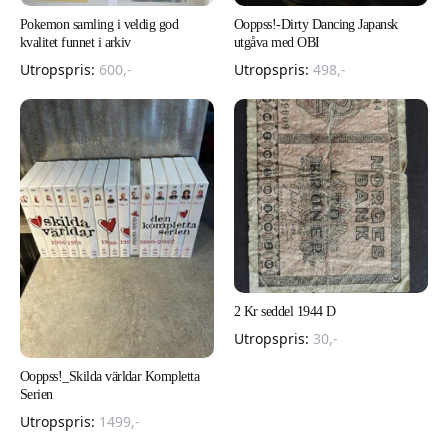
Pokemon samling i veldig god
Ooppss!-Dirty Dancing Japansk
kvalitet funnet i arkiv
utgåva med OBI
Utropspris:
600
,-
Utropspris:
498
,-
2 Kr seddel 1944 D
Utropspris:
30
,-
Ooppss!_Skilda världar Kompletta
Serien
Utropspris:
1499
,-