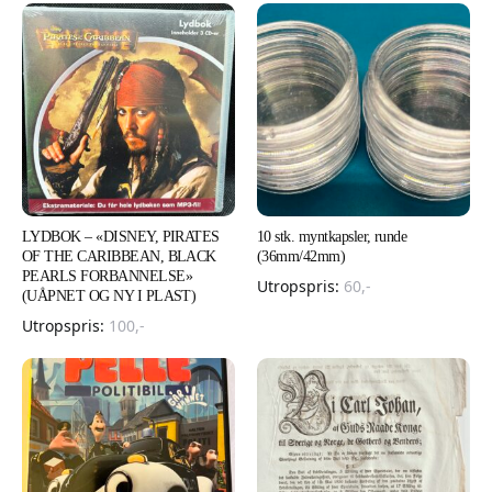
LYDBOK – «DISNEY, PIRATES
10 stk. myntkapsler, runde
OF THE CARIBBEAN, BLACK
(36mm/42mm)
PEARLS FORBANNELSE»
Utropspris:
60
,-
(UÅPNET OG NY I PLAST)
Utropspris:
100
,-