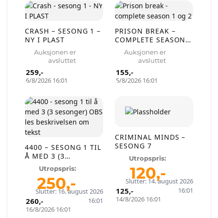
CRASH – SESONG 1 –
PRISON BREAK –
NY I PLAST
COMPLETE SEASON 1
OG 2
Auksjonen er
Auksjonen er
avsluttet
avsluttet
259
,-
155
,-
6/8/2026 16:01
5/8/2026 16:01
CRIMINAL MINDS –
SESONG 7
4400 – SESONG 1 TIL
Å MED 3 (3
Utropspris:
SESONGER) OBS LES
120
,-
Utropspris:
BESKRIVELSEN OM
250
,-
Slutter: 14. august 2026
TEKST
125
,-
16:01
Slutter: 16. august 2026
14/8/2026 16:01
260
,-
16:01
16/8/2026 16:01