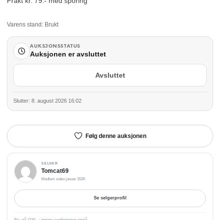
Frakt kr. 79.- med sporing
Varens stand:
Brukt
AUKSJONSSTATUS
Auksjonen er avsluttet
Avsluttet
Slutter: 8. august 2026 16:02
Følg denne auksjonen
SELGER
Tomcat69
Medlem siden januar 2026
Se selgerprofil
Ny på QXL · ingen vurderinger ennå