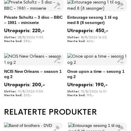
Private Schultz – 3 disc – BBC
Entourage sesong 1 til og
– 1981 – miniserie
med 8 (8 sesonger)
Utropspris:
220
,-
Utropspris:
450
,-
28/8/2026 11:53
18/8/2026 16:02
230
,-
460
,-
NCIS New Orleans – season 1
Once upon a time – sesong 1
og 2
og 2
Utropspris:
200
,-
Utropspris:
190
,-
19/8/2026 11:53
15/8/2026 16:01
205
,-
195
,-
RELATERTE PRODUKTER