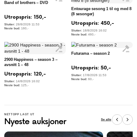
Band of brothers – DVD
Entourage sesong 1 til og med 8
(8 sesonger)
Utropspris:
150
,-
Utropspris:
450
,-
28/8/2026 11:53
160
,-
18/8/2026 16:02
460
,-
Futurama – season 2
2900 Happiness – season 3 –
avsnitt 1 – 48
Utropspris:
50
,-
Utropspris:
120
,-
17/8/2026 11:53
60
,-
14/8/2026 16:02
125
,-
NETTOPP LAGT UT
Nyeste auksjoner
Se alle