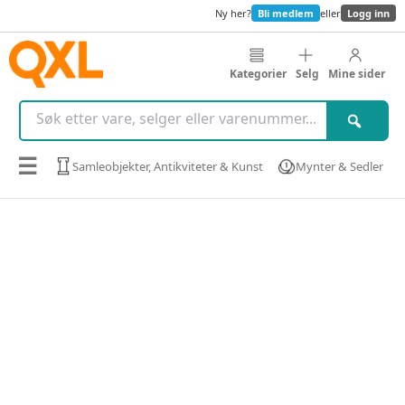
Ny her?
Bli medlem
eller
Logg inn
Kategorier
Selg
Mine sider
☰
Samleobjekter, Antikviteter & Kunst
Mynter & Sedler