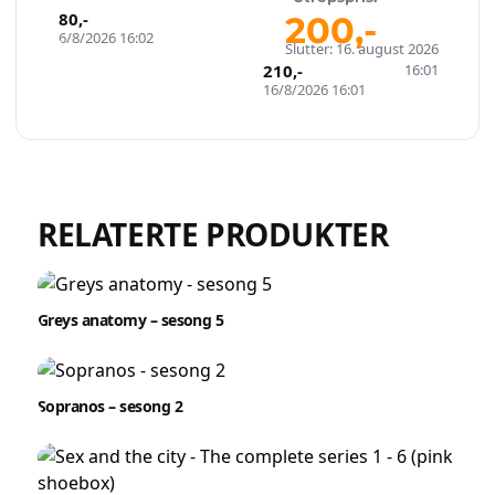
80
,-
200
,-
Opprett en konto på få sekunder og legg ut dine første
6/8/2026 16:02
Slutter: 16. august 2026
auksjoner i dag. Ingen gebyrer. Ingen provisjon. Bare ekte
210
,-
16:01
kjøpere.
16/8/2026 16:01
Lukk vinduet
RELATERTE PRODUKTER
Greys anatomy – sesong 5
Sopranos – sesong 2