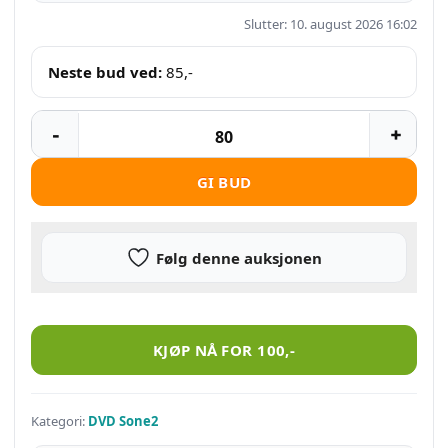
Slutter: 10. august 2026 16:02
Neste bud ved:
85
,-
GI BUD
Følg denne auksjonen
Chicago fire – sesong 8 antall
KJØP NÅ FOR
100
,-
Kategori:
DVD Sone2