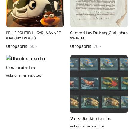
PELLE POLITIBIL - GÅR I VANNET
Gammel Lov Fra Kong Carl Johan
(DVD, NY I PLAST)
fra 1839.
Utropspris:
50
,-
Utropspris:
20
,-
Ubrukte uten lim
Auksjonen er avsluttet
12 stk. Ubrukte uten lim.
Auksjonen er avsluttet