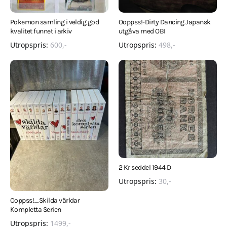
Pokemon samling i veldig god
Ooppss!-Dirty Dancing Japansk
kvalitet funnet i arkiv
utgåva med OBI
Utropspris:
600
,-
Utropspris:
498
,-
2 Kr seddel 1944 D
Utropspris:
30
,-
Ooppss!_Skilda världar
Kompletta Serien
Utropspris:
1499
,-