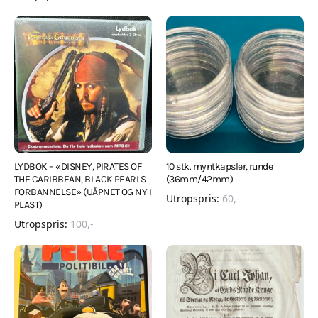
LYDBOK – «DISNEY, PIRATES OF
10 stk. myntkapsler, runde
THE CARIBBEAN, BLACK PEARLS
(36mm/42mm)
FORBANNELSE» (UÅPNET OG NY I
Utropspris:
60
,-
PLAST)
Utropspris:
100
,-