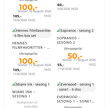
60
,-
100
,-
6/8/2026 16:02
Slutter: 16. august 2026
105
,-
16:02
16/8/2026 16:02
SOPRANOS –
Selg smartere – helt
SESONG 2
HENNES
gratis på QXL.no
FILMFAVORITTER – 6
Utropspris:
FILM BOX SET
50
,-
Utropspris:
100
,-
På QXL.no kan du selge helt gratis – uten
Slutter: 11. august 2026
55
,-
16:02
Slutter: 11. august 2026
skjulte kostnader eller provisjon. Opprett
11/8/2026 16:02
105
,-
16:02
konto, legg ut auksjoner og nå kjøpere som
11/8/2026 16:02
faktisk er interessert.
Registrer konto
MIAMI INK –
SESONG 1
EVERWOOD –
SESONG 1 – SONE1 –
Auksjonen er
eller
Logg inn
6 DISC
avsluttet
Utropspris: