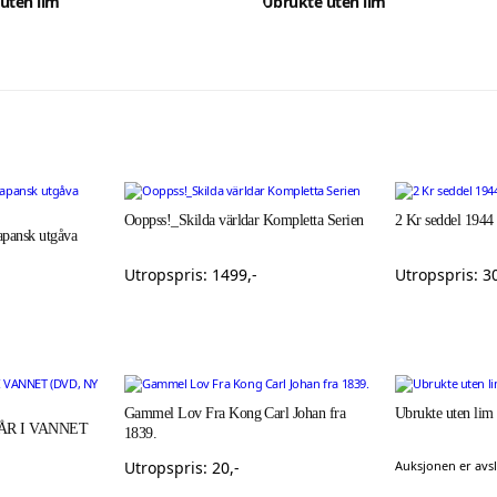
uten lim
Ubrukte uten lim
Ooppss!_Skilda världar Kompletta Serien
2 Kr seddel 1944
apansk utgåva
Utropspris:
1499
,-
Utropspris:
3
Gammel Lov Fra Kong Carl Johan fra
Ubrukte uten lim
GÅR I VANNET
1839.
Utropspris:
20
,-
Auksjonen er avsl