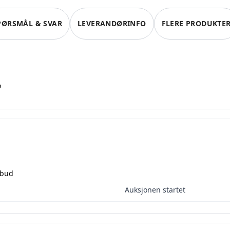
PØRSMÅL & SVAR
LEVERANDØRINFO
FLERE PRODUKTE
o
Selg smartere – helt gratis på Q
L.no kan du selge helt gratis – uten skjulte kostnader ell
 bud
tt konto, legg ut auksjoner og nå kjøpere som faktisk er 
Auksjonen startet
Registrer konto
eller
Logg inn