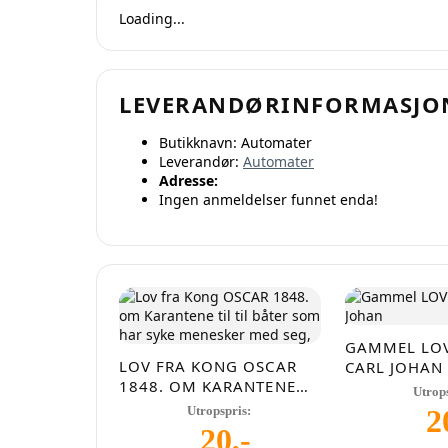
Loading...
Oppr
LEVERANDØRINFORMASJO
Butikknavn:
Automater
Leverandør:
Automater
Adresse:
Ingen anmeldelser funnet enda!
GAMMEL LOV
LOV FRA KONG OSCAR
CARL JOHAN
1848. OM KARANTENE
Utrop
TIL TIL BÅTER SOM HAR
Utropspris:
2
SYKE MENESKER MED
20
,-
SEG,