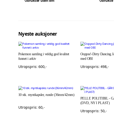
Ubrukter uten lim
Ubrukte 
Nyeste auksjoner
Pokemon samling i veldig god kvalitet
Ooppss!-Dirty Dancing J
funnet i arkiv
med OBI
Utropspris:
600
,-
Utropspris:
498
,-
10 stk. myntkapsler, runde (36mm/42mm)
PELLE POLITIBIL - 
(DVD, NY I PLAST)
Utropspris:
60
,-
Utropspris:
50
,-