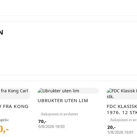
ett en konto på få sekunder og legg ut dine første auksjoner i dag. Ingen 
provisjon. Bare ekte kjøpere.
N
Lukk vinduet
UBRUKTER UTEN LIM
 FRA KONG
FDC KLASIS
1976. 12 ST
Auksjonen er avsluttet
spris:
Auksjonen er avs
70
,-
0
,-
6/8/2026 18:50
20
,-
5/8/2026 16:01