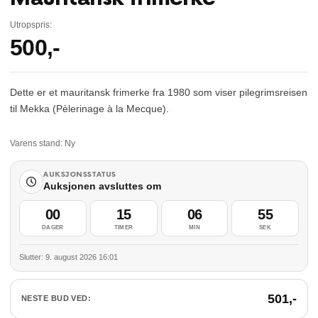
Utropspris:
500
,-
Dette er et mauritansk frimerke fra 1980 som viser pilegrimsreisen
til Mekka (Pèlerinage à la Mecque).
Varens stand:
Ny
AUKSJONSSTATUS
Auksjonen avsluttes om
00
15
06
54
DAGER
TIMER
MIN
SEK
Slutter: 9. august 2026 16:01
501
,-
NESTE BUD VED: