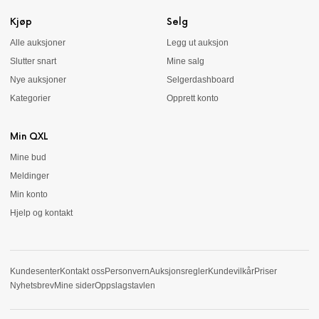
Kjøp
Selg
Alle auksjoner
Legg ut auksjon
Slutter snart
Mine salg
Nye auksjoner
Selgerdashboard
Kategorier
Opprett konto
Min QXL
Mine bud
Meldinger
Min konto
Hjelp og kontakt
Kundesenter
Kontakt oss
Personvern
Auksjonsregler
Kundevilkår
Priser
Nyhetsbrev
Mine sider
Oppslagstavlen