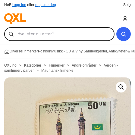
Hei!
Logg inn
eller
registrer deg
Selg
Diverse
Frimerker
Postkort
Musikk - CD & Vinyl
Samleobjekter, Antikviteter & K
QXL.no
>
Kategorier
>
Frimerker
>
Andre områder
>
Verden -
samlinger / partier
>
Mauritansk frimerke