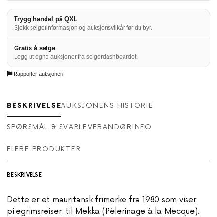
Trygg handel på QXL
Sjekk selgerinformasjon og auksjonsvilkår før du byr.
Gratis å selge
Legg ut egne auksjoner fra selgerdashboardet.
Rapporter auksjonen
BESKRIVELSE
AUKSJONENS HISTORIE
SPØRSMÅL & SVAR
LEVERANDØRINFO
FLERE PRODUKTER
BESKRIVELSE
Dette er et mauritansk frimerke fra 1980 som viser
pilegrimsreisen til Mekka (Pèlerinage à la Mecque).