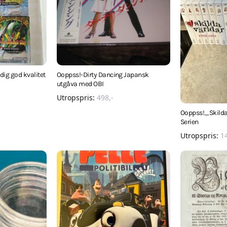
ig god kvalitet
Ooppss!-Dirty Dancing Japansk
utgåva med OBI
Utropspris:
498
,-
Ooppss!_Skilda
Serien
Utropspris:
1