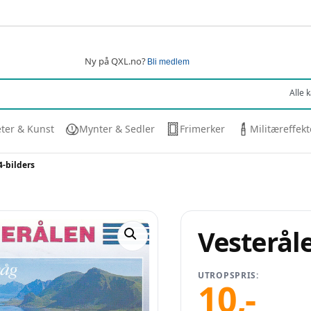
Ny på QXL.no?
Bli medlem
eter & Kunst
Mynter & Sedler
Frimerker
Militæreffekt
4-bilders
Vesteråle
UTROPSPRIS:
10
,-