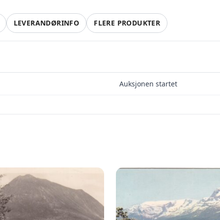
LEVERANDØRINFO
FLERE PRODUKTER
lg smartere – helt gratis på QXL
Auksjonen startet
QXL.no kan du selge helt gratis – uten skjulte kostnader e
ovisjon. Opprett konto, legg ut auksjoner og nå kjøpere 
faktisk er interessert.
Registrer konto
eller
Logg inn
tt en konto på få sekunder og legg ut dine første auksjoner i dag. Ingen ge
Ingen provisjon. Bare ekte kjøpere.