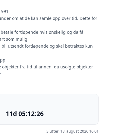
1991.
kunder om at de kan samle opp over tid. Dette for
betale fortløpende hvis ønskelig og da få
art som mulig.
l bli utsendt fortløpende og skal betraktes kun
opp
bjekter fra tid til annen, da usolgte objekter
e
11d 05:12:25
Slutter: 18. august 2026 16:01