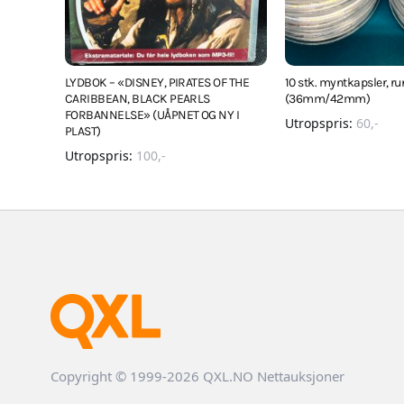
LYDBOK – «DISNEY, PIRATES OF THE
10 stk. myntkapsler, r
CARIBBEAN, BLACK PEARLS
(36mm/42mm)
FORBANNELSE» (UÅPNET OG NY I
Utropspris:
60
,-
PLAST)
Utropspris:
100
,-
Copyright © 1999-2026 QXL.NO Nettauksjoner