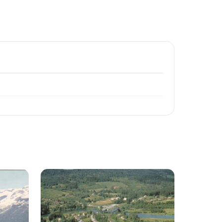
.no
ller
som
byrer.