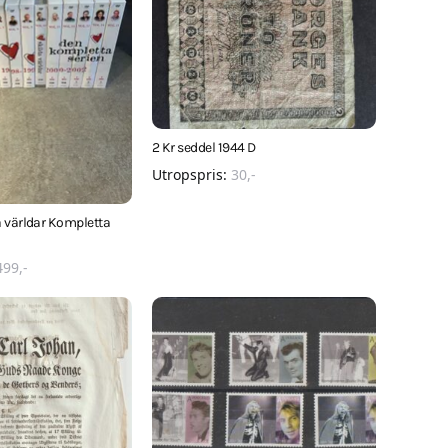
2 Kr seddel 1944 D
Utropspris:
30
,-
 världar Kompletta
499
,-