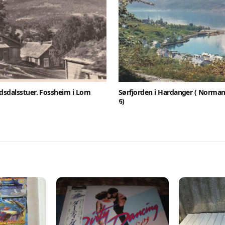
Lukk vinduet
sdalsstuer. Fossheim i Lom
Sørfjorden i Hardanger ( Norman
6)