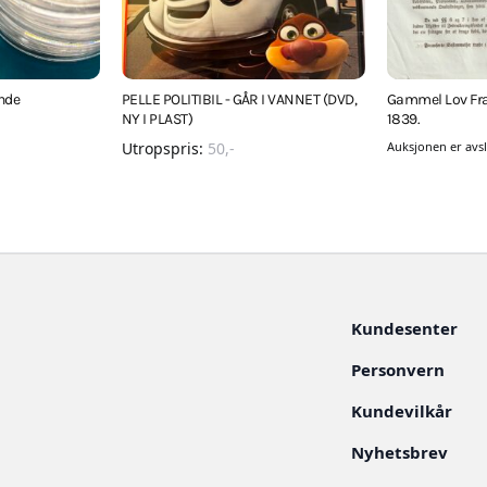
unde
PELLE POLITIBIL - GÅR I VANNET (DVD,
Gammel Lov Fra
NY I PLAST)
1839.
Utropspris:
50
,-
Auksjonen er avsl
Kundesenter
Personvern
Kundevilkår
Nyhetsbrev