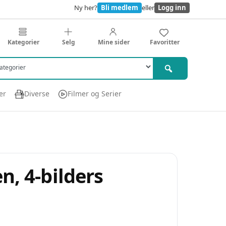
Ny her?
Bli medlem
eller
Logg inn
Kategorier
Selg
Mine sider
Favoritter
er
Diverse
Filmer og Serier
n, 4-bilders