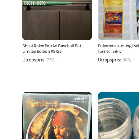
Ghost Rolex Pop Art Baseball Bat –
Pokemon samling i veld
Limited Edition #3/25
funnet i arkiv
Utropspris:
750
,-
Utropspris:
600
,-