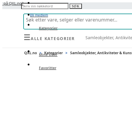
y på QXL.no?
Søk etter:
SØK
Bli medlem
Kategorier
☰
Samleobjekter, Antikvit
ALLE KATEGORIER
Selg
QXL.no
>
Kategorier
>
Samleobjekter, Antikviteter & Kuns
Mine sider
Favoritter