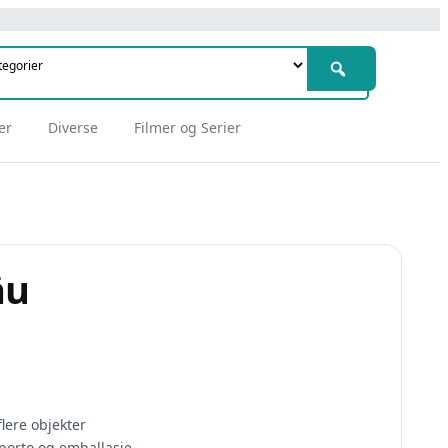
er
Diverse
Filmer og Serier
äu
lere objekter
porto og emballasje