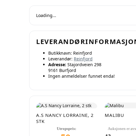
Loading...
Oppr
LEVERANDØRINFORMASJO
Butikknavn:
Reinfjord
Leverandør:
Reinfjord
Adresse:
Stajordveien 298
9161 Burfjord
Ingen anmeldelser funnet enda!
A.S NANCY LORRAINE, 2
MALIBU
STK
Utropspris:
Auksjonen er avs
12
,-