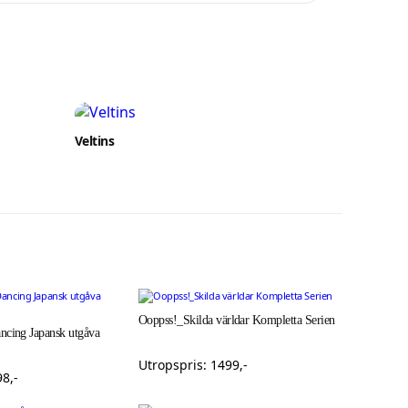
Veltins
Ooppss!_Skilda världar Kompletta Serien
ncing Japansk utgåva
Utropspris:
1499
,-
98
,-