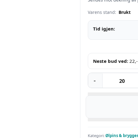
Varens stand:
Brukt
Tid igjen:
Neste bud ved:
22
,-
Kategori:
Ølpins & brygge