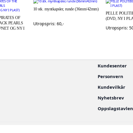
10 stk. myntkapsler, runde (36mm/42mm)
PELLE POLITIB
PIRATES OF
(DVD, NY I PL
LACK PEARLS
Utropspris:
60
,-
Utropspris:
5
NET OG NY I
Kundesenter
Personvern
Kundevilkår
Nyhetsbrev
Oppslagstavle