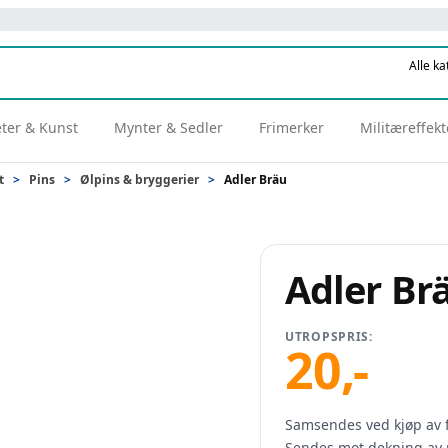
eter & Kunst
Mynter & Sedler
Frimerker
Militæreffekt
t
>
Pins
>
Ølpins & bryggerier
>
Adler Bräu
Adler Br
UTROPSPRIS:
20
,-
Samsendes ved kjøp av f
Sendes mot dekning av 