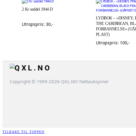
2 Kr seddel 1944 D
LYDBOK – «DISNEY, 
Utropspris:
30
,-
THE CARIBBEAN, B
FORBANNELSE» (UÅP
PLAST)
Utropspris:
100
,-
Copyright © 1999-2026 QXL.NO Nettauksjoner
TILBAKE TIL TOPPEN