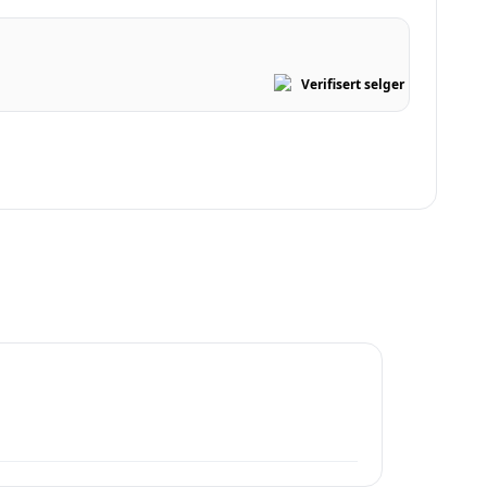
Verifisert selger
XL.no
er provisjon.
interessert.