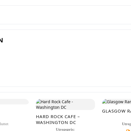
Registrer konto
eller
Logg inn
ett en konto på få sekunder og legg ut dine første auksjoner i dag. Ingen 
N
provisjon. Bare ekte kjøpere.
Lukk vinduet
GLASGOW R
HARD ROCK CAFE –
WASHINGTON DC
luttet
Utrop
Utropspris: