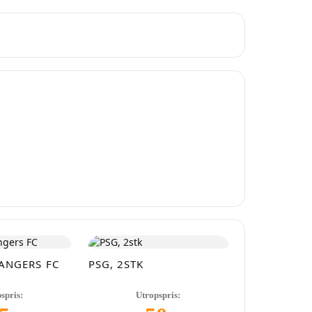
gebyrer. Ingen
ANGERS FC
PSG, 2STK
spris:
Utropspris: