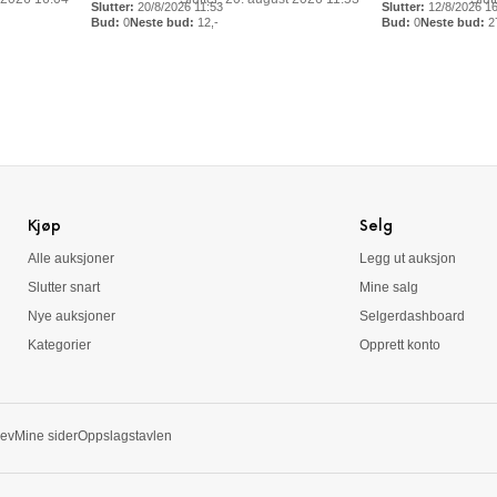
20/8/2026 11:53
12/8/2026 1
0
12
,-
0
2
Kjøp
Selg
Alle auksjoner
Legg ut auksjon
Slutter snart
Mine salg
Nye auksjoner
Selgerdashboard
Kategorier
Opprett konto
rev
Mine sider
Oppslagstavlen