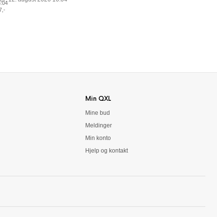
6:04
7
,-
Min QXL
Mine bud
Meldinger
Min konto
Hjelp og kontakt