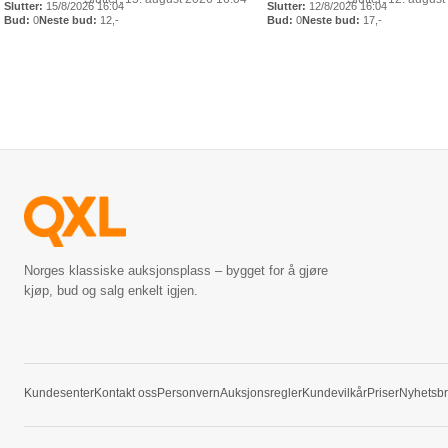
15/8/2026 16:04
12/8/2026 16:04
0
12
,-
0
17
,-
Norges klassiske auksjonsplass – bygget for å gjøre
kjøp, bud og salg enkelt igjen.
Kundesenter
Kontakt oss
Personvern
Auksjonsregler
Kundevilkår
Priser
Nyhetsb