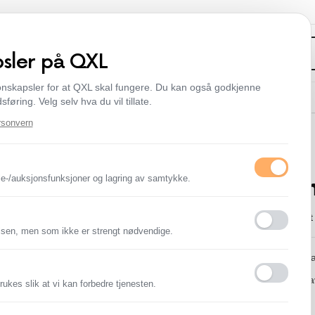
psler på QXL
onskapsler for at QXL skal fungere. Du kan også godkjenne
 Kunst
Hjem, Møbler & Hvitevarer
Filmer og Serier
Dyr & Dyreutstyr
Slutter snart
føring. Velg selv hva du vil tillate.
rsonvern
pins & bryggerier
>
Mountain Dew
dle-/auksjonsfunksjoner og lagring av samtykke.
Mountai
Auksjonen er avsluttet
lsen, men som ikke er strengt nødvendige.
Samsendes ved kjøp av
Sendes mot dekning av
ukes slik at vi kan forbedre tjenesten.
Varens stand:
Brukt