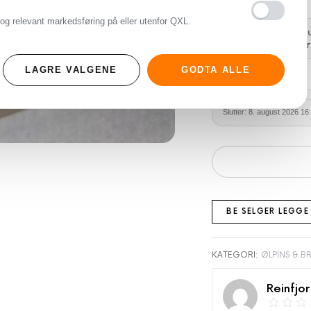
og relevant markedsføring på eller utenfor QXL.
AUKSJONSSTAT
Auksjonen er 
LAGRE VALGENE
GODTA ALLE
Slutter: 8. august 2026 16
BE SELGER LEGGE
KATEGORI:
ØLPINS & B
Reinfjo