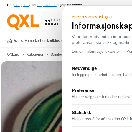
Hei!
Logg inn
eller
registrer deg
Hjelp og kontakt
PERSONVERN PÅ QXL
UTFORSK
Informasjonska
KATEGORIER
Vi bruker nødvendige informasj
Diverse
Frimerker
Postkort
Musikk - CD & Vinyl
Samleobjekter, Antikviteter &
preferanser, statistikk og markeds
Les om informasjonskapsler
·
Pe
QXL.no
>
Kategorier
>
Samleobjekter, Antikviteter & Kunst
>
Pins
>
Øl
Nødvendige
Innlogging, sikkerhet, sesjon, han
Preferanser
Husker valg som forbedrer oppleve
Statistikk
Hjelper oss å forstå hvordan QXL br