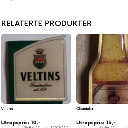
RELATERTE PRODUKTER
Veltins
Claustaler
Utropspris:
10
,-
Utropspris:
15
,-
Slutter: 15. august 2026 16:04
Slutter: 12. augus