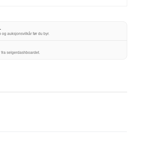
L
 og auksjonsvilkår før du byr.
 fra selgerdashboardet.