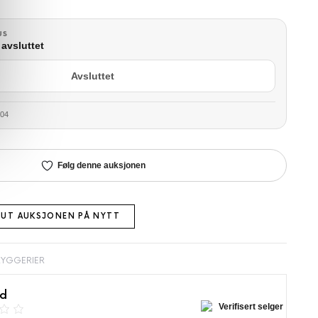
US
avsluttet
Avsluttet
:04
Følg denne auksjonen
 UT AUKSJONEN PÅ NYTT
RYGGERIER
rd
Verifisert selger