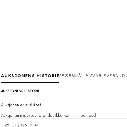
AUKSJONENS HISTORIE
SPØRSMÅL & SVAR
LEVERAND
AUKSJONENS HISTORIE
Auksjonen er avsluttet
Auksjonen mislyktes fordi det ikke kom inn noen bud
28. juli 2026 16:04