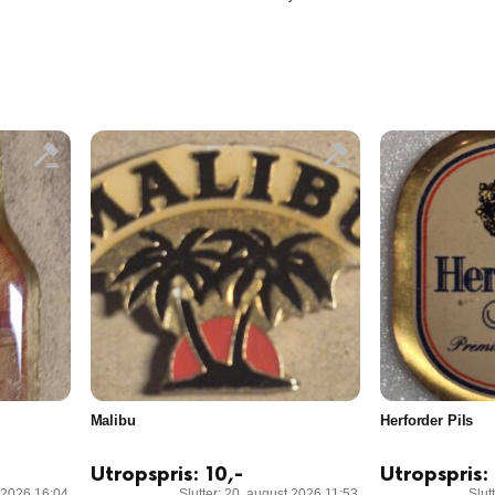
Malibu
Herforder Pils
Utropspris:
10
,-
Utropspris:
t 2026 16:04
Slutter: 20. august 2026 11:53
Slut