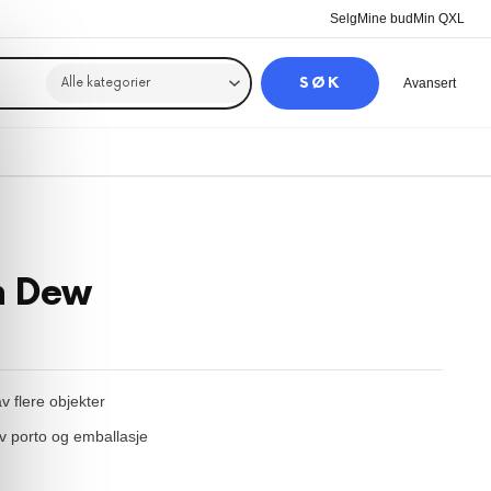
Selg
Mine bud
Min QXL
SØK
Avansert
n Dew
 flere objekter
 porto og emballasje