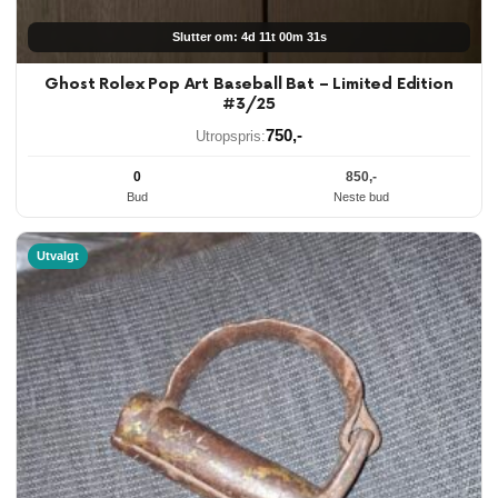
Slutter om: 4d 11t 00m 30s
Ghost Rolex Pop Art Baseball Bat – Limited Edition
#3/25
750
,-
Utropspris:
0
850
,-
Bud
Neste bud
Utvalgt