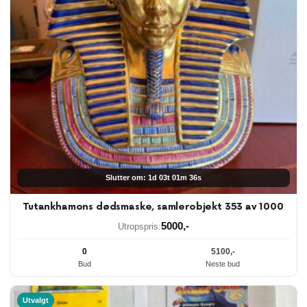
Slutter om: 1d 03t 01m 35s
Tutankhamons dødsmaske, samlerobjekt 353 av 1000
5000
,-
Utropspris:
0
5100
,-
Bud
Neste bud
Utvalgt