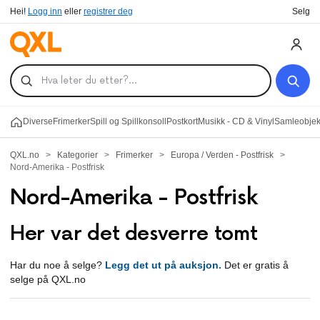
Hei!
Logg inn
eller
registrer deg
Selg
Diverse
Frimerker
Spill og Spillkonsoll
Postkort
Musikk - CD & Vinyl
Samleobjekt
QXL.no
>
Kategorier
>
Frimerker
>
Europa / Verden - Postfrisk
>
Nord-Amerika - Postfrisk
Nord-Amerika - Postfrisk
Her var det desverre tomt
Har du noe å selge?
Legg det ut på auksjon.
Det er gratis å
selge på QXL.no