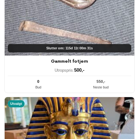
Slutter om: 115d 11t 00m 30s
Gammelt fotjern
500
,-
Utropspris:
0
550
,-
Bud
Neste bud
Utvalgt