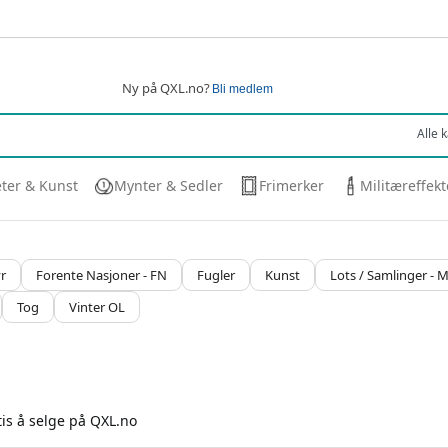
Ny på QXL.no?
Bli medlem
eter & Kunst
Mynter & Sedler
Frimerker
Militæreffekt
r
Forente Nasjoner - FN
Fugler
Kunst
Lots / Samlinger - 
Tog
Vinter OL
tis å selge på QXL.no