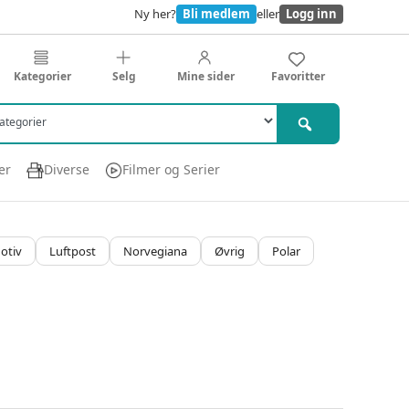
Ny her?
Bli medlem
eller
Logg inn
Kategorier
Selg
Mine sider
Favoritter
er
Diverse
Filmer og Serier
Motiv
Luftpost
Norvegiana
Øvrig
Polar