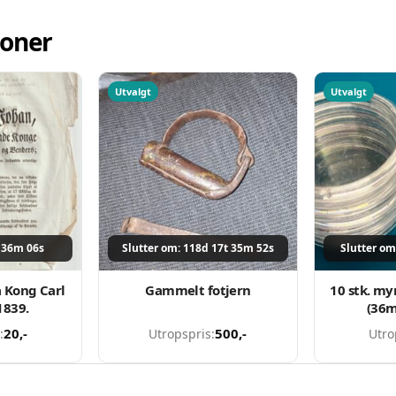
joner
Utvalgt
Utvalgt
t 36m 06s
Slutter om: 118d 17t 35m 52s
Slutter om
 Kong Carl
Gammelt fotjern
10 stk. my
1839.
(36
20
,-
500
,-
:
Utropspris:
Utro