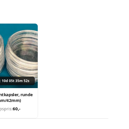
: 10d 05t 35m 52s
ntkapsler, runde
mm/42mm)
60
,-
pspris: