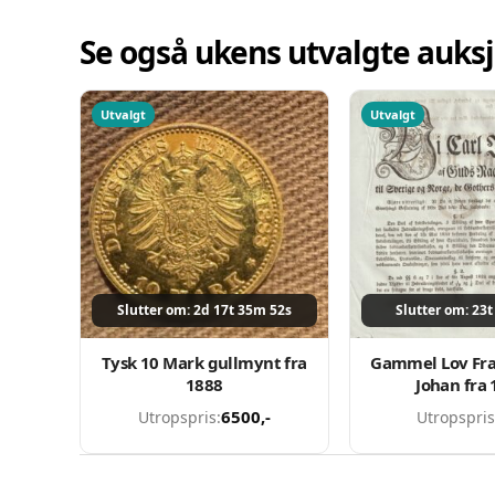
Se også ukens utvalgte auks
Utvalgt
Utvalgt
Slutter om: 2d 17t 35m 52s
Slutter om: 23
Tysk 10 Mark gullmynt fra
Gammel Lov Fra
1888
Johan fra 
6500
,-
Utropspris:
Utropspris