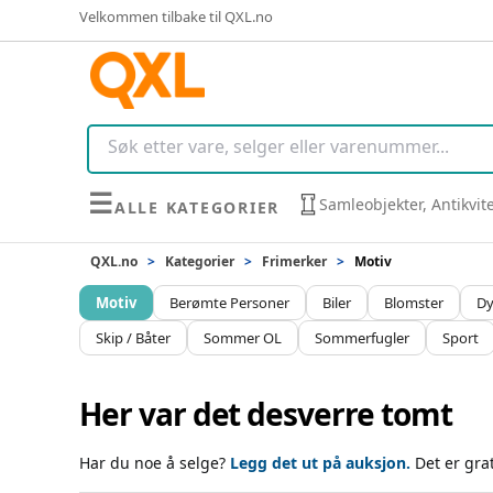
Velkommen tilbake til QXL.no
☰
Samleobjekter, Antikvit
ALLE KATEGORIER
QXL.no
>
Kategorier
>
Frimerker
>
Motiv
Motiv
Berømte Personer
Biler
Blomster
Dy
Skip / Båter
Sommer OL
Sommerfugler
Sport
Her var det desverre tomt
Har du noe å selge?
Legg det ut på auksjon.
Det er gra